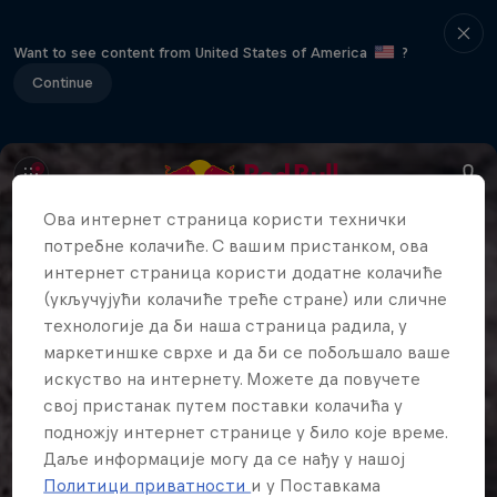
Want to see content from United States of America
?
Continue
Ова интернет страница користи технички
потребне колачиће. С вашим пристанком, ова
интернет страница користи додатне колачиће
(укључујући колачиће треће стране) или сличне
технологије да би наша страница радила, у
маркетиншке сврхе и да би се побољшало ваше
искуство на интернету. Можете да повучете
свој пристанак путем поставки колачића у
подножју интернет странице у било које време.
Даље информације могу да се нађу у нашој
Политици приватности
и у Поставкама