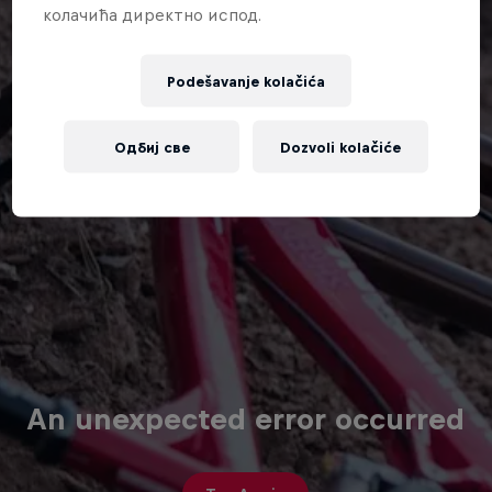
колачића директно испод.
Podešavanje kolačića
Одбиј све
Dozvoli kolačiće
An unexpected error occurred