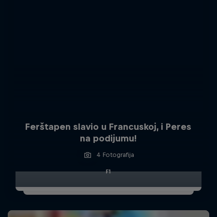
Ferštapen slavio u Francuskoj, i Peres
na podijumu!
4 Fotografija
F1