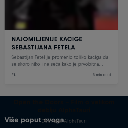
Open the Doors - Film o velikom
debiju AlphaTauri
Više poput ovoga
Debi tima AlphaTauri