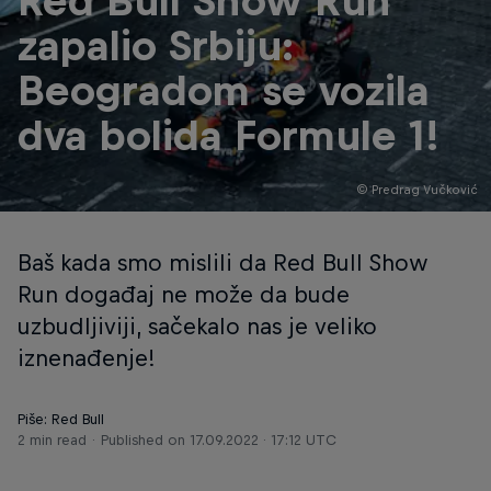
Red Bull Show Run
zapalio Srbiju:
Beogradom se vozila
dva bolida Formule 1!
© Predrag Vučković
Baš kada smo mislili da Red Bull Show
Run događaj ne može da bude
uzbudljiviji, sačekalo nas je veliko
iznenađenje!
Piše: Red Bull
2 min read
Published on
17.09.2022 · 17:12 UTC