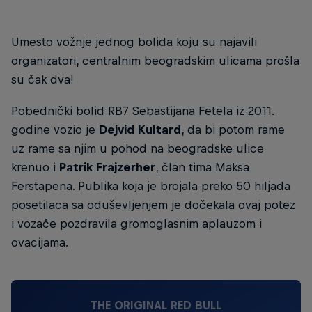
Umesto vožnje jednog bolida koju su najavili
organizatori, centralnim beogradskim ulicama prošla
su čak dva!
Pobednički bolid RB7 Sebastijana Fetela iz 2011.
godine vozio je
Dejvid Kultard
, da bi potom rame
uz rame sa njim u pohod na beogradske ulice
krenuo i
Patrik Frajzerher
, član tima Maksa
Ferstapena. Publika koja je brojala preko 50 hiljada
posetilaca sa oduševljenjem je dočekala ovaj potez
i vozače pozdravila gromoglasnim aplauzom i
ovacijama.
THE ORIGINAL RED BULL