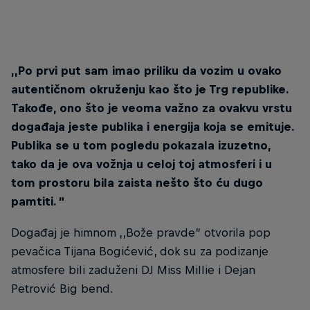
© Predrag Vučković
,,Po prvi put sam imao priliku da vozim u ovako
autentičnom okruženju kao što je Trg republike.
Takođe, ono što je veoma važno za ovakvu vrstu
događaja jeste publika i energija koja se emituje.
Publika se u tom pogledu pokazala izuzetno,
tako da je ova vožnja u celoj toj atmosferi i u
tom prostoru bila zaista nešto što ću dugo
pamtiti. “
Događaj je himnom ,,Bože pravde” otvorila pop
pevačica Tijana Bogićević, dok su za podizanje
atmosfere bili zaduženi DJ Miss Millie i Dejan
Petrović Big bend.