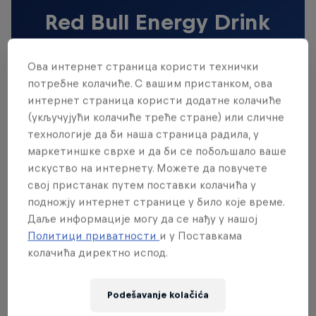
Red Bull Energy Drink
Saznaj više
Ова интернет страница користи технички
потребне колачиће. С вашим пристанком, ова
интернет страница користи додатне колачиће
(укључујући колачиће треће стране) или сличне
технологије да би наша страница радила, у
маркетиншке сврхе и да би се побољшало ваше
искуство на интернету. Можете да повучете
свој пристанак путем поставки колачића у
подножју интернет странице у било које време.
Даље информације могу да се нађу у нашој
Политици приватности
и у Поставкама
колачића директно испод.
Podešavanje kolačića