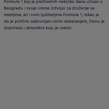
Formule 1 koji je prethodnih nekoliko dana uživao u
Beogradu i svoje vreme izdvojio za druženje sa
medijima, ali i svim ljubiteljima Formule 1, rekao je
da je prilično zadovoljan celim dešavanjem, čemu je
doprinela i atmosfera koju je osetio:
Red Bull Show Run - Beograd 2022