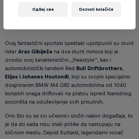
Одбиј све
Dozvoli kolačiće
Ovaj fantastični sportski spektakl upotpunili su stunt
rider
Aras Gibiježa
na dva stunt motora koji je
izvodio svoj karakteristični ,,freestyle’’, kao i
automobilistički tandem Red
Bull Driftbrothers
,
Elijas i Johanes Houtonđi
, koji su svojim specijalno
dizajniranim BMW M4 G82 automobilima od 1040
konjskih snaga driftovali na platou ispred Narodnog
pozorišta na oduševljenje svih prisutnih.
Ono što su se svi učesnici složili nakon događaja, to
je da do sada nisu imali prilike da nastupaju na
sličnom mestu. Dejvid Kultard, legendarni vozač