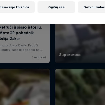
dešavanje kolačića
Одбиј све
Dozvoli kolač