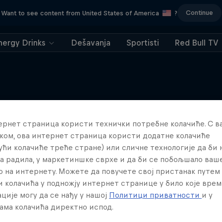
Continue
Want to see content from United States of America
?
nergy Drinks
Dešavanja
Sportisti
Red Bull TV
ернет страница користи технички потребне колачиће. С 
Više poput ovoga
ком, ова интернет страница користи додатне колачиће
ући колачиће треће стране) или сличне технологије да би
а радила, у маркетиншке сврхе и да би се побољшало ваш
о на интернету. Можете да повучете свој пристанак путем
 колачића у подножју интернет странице у било које врем
ције могу да се нађу у нашој
Политици приватности
и у
ама колачића директно испод.