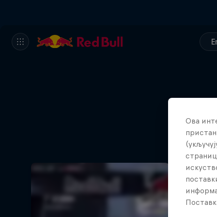
E
Ова инт
пристан
(укључуј
страниц
искуств
поставки
информа
Поставк