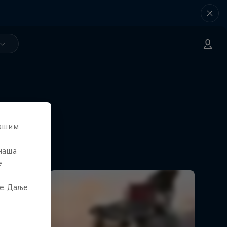
вашим
 наша
е
е. Даље