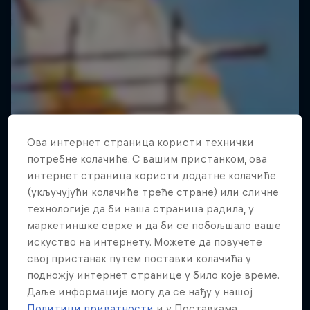
Ова интернет страница користи технички
потребне колачиће. С вашим пристанком, ова
интернет страница користи додатне колачиће
(укључујући колачиће треће стране) или сличне
технологије да би наша страница радила, у
маркетиншке сврхе и да би се побољшало ваше
искуство на интернету. Можете да повучете
свој пристанак путем поставки колачића у
подножју интернет странице у било које време.
Даље информације могу да се нађу у нашој
Политици приватности
и у Поставкама