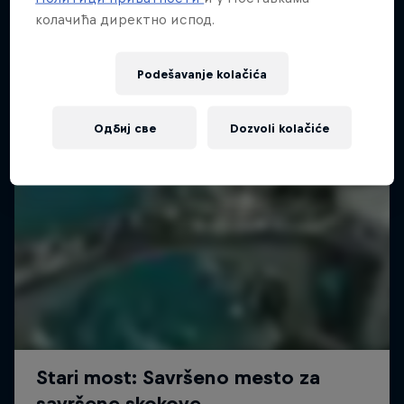
колачића директно испод.
Podešavanje kolačića
Одбиј све
Dozvoli kolačiće