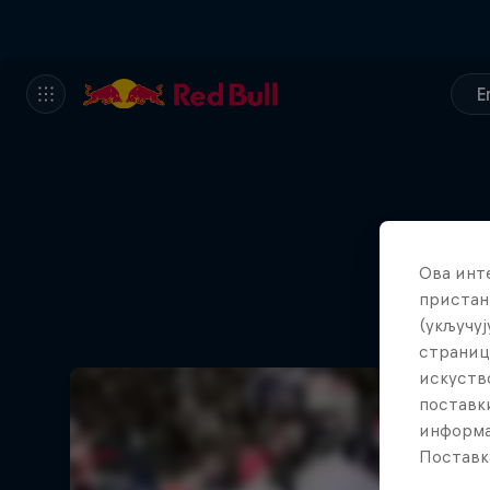
E
Ова инт
пристан
(укључуј
страниц
искуств
поставки
информа
Поставк