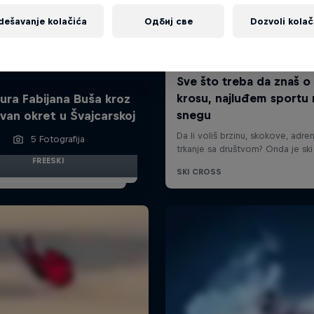
dešavanje kolačića
Одбиј све
Dozvoli kolač
ura Fabijana Buša kroz
ivan okret u Švajcarskoj
5 Fotografija
FREESKI