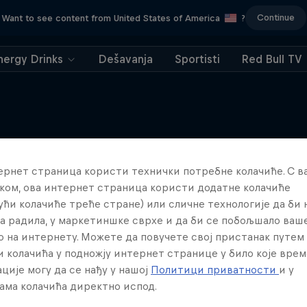
Continue
Want to see content from United States of America
?
nergy Drinks
Dešavanja
Sportisti
Red Bull TV
ернет страница користи технички потребне колачиће. С 
Više poput ovoga
ком, ова интернет страница користи додатне колачиће
ући колачиће треће стране) или сличне технологије да би
а радила, у маркетиншке сврхе и да би се побољшало ваш
о на интернету. Можете да повучете свој пристанак путем
 колачића у подножју интернет странице у било које врем
ције могу да се нађу у нашој
Политици приватности
и у
ама колачића директно испод.