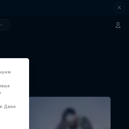
вашим
 наша
е
е. Даље