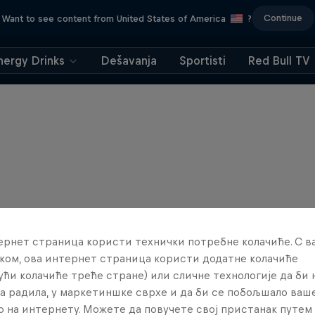
Continue
Want to see content from United States of America
?
nergy Drinks
Dešavanja
Sportisti
Red Bull TV
ернет страница користи технички потребне колачиће. С 
ком, ова интернет страница користи додатне колачиће
ући колачиће треће стране) или сличне технологије да би
а радила, у маркетиншке сврхе и да би се побољшало ваш
о на интернету. Можете да повучете свој пристанак путем