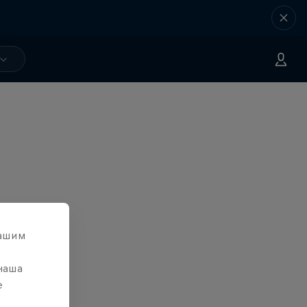
вашим
 наша
е