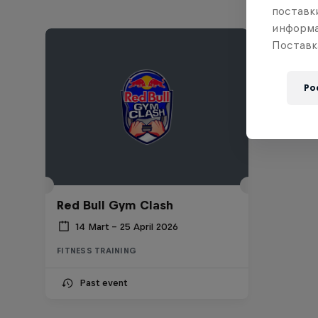
поставки
информа
Поставк
Po
Red Bull Gym Clash
14 Mart – 25 April 2026
FITNESS TRAINING
Past event