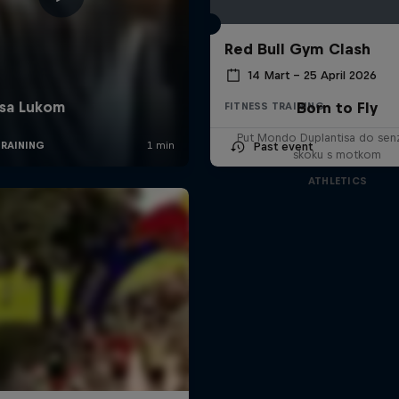
Red Bull Gym Clash
14 Mart – 25 April 2026
Born to Fly
FITNESS TRAINING
Put Mondo Duplantisa do senz
Past event
skoku s motkom
ATHLETICS