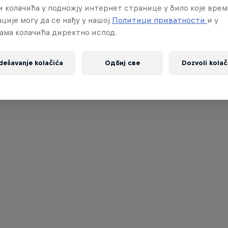
 колачића у подножју интернет странице у било које врем
ције могу да се нађу у нашој
Политици приватности
и у
ама колачића директно испод.
dešavanje kolačića
Одбиј све
Dozvoli kolač