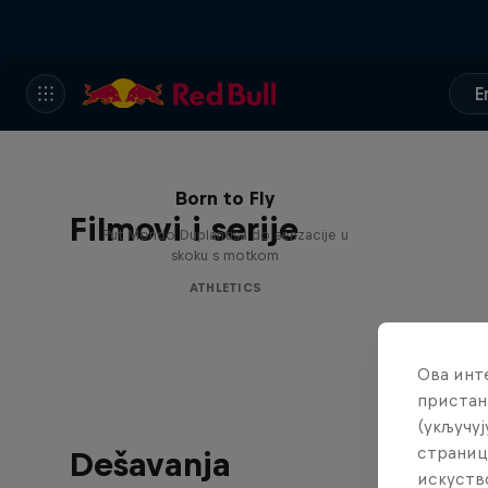
E
Born to Fly
Filmovi i serije
Put Mondo Duplantisa do senzacije u
skoku s motkom
ATHLETICS
Ова инт
пристан
(укључуј
страниц
Dešavanja
искуств