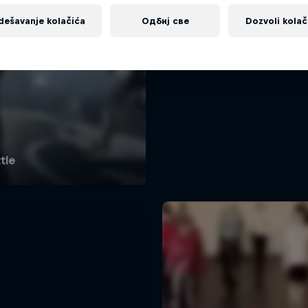
dešavanje kolačića
Одбиј све
Dozvoli kolač