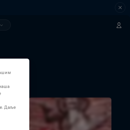
вашим
atalla
 наша
om finalu
е
е. Даље