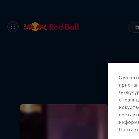
E
Ова инт
пристан
(укључуј
страниц
искуств
поставки
информа
Поставк