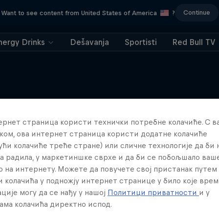
Continue
Want to see content from United States of America
?
nergy Drinks
Dešavanja
Sportisti
Red Bull TV
ернет страница користи технички потребне колачиће. С 
Više poput ovoga
Imparables: Red Bull B
ком, ова интернет страница користи додатне колачиће
ући колачиће треће стране) или сличне технологије да би
Priča o Red Bull Batalla Svetsk
а радила, у маркетиншке сврхе и да би се побољшало ваш
MUSIC
о на интернету. Можете да повучете свој пристанак путем
 колачића у подножју интернет странице у било које врем
ције могу да се нађу у нашој
Политици приватности
и у
ама колачића директно испод.