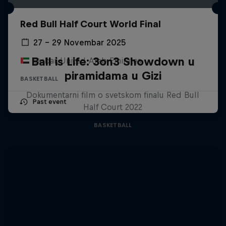
Red Bull Half Court World Final
27 – 29 Novembar 2025
Ball is Life: 3on3 Showdown u
Dubai, United Arab Emirates
piramidama u Gizi
BASKETBALL
Dokumentarni film o svetskom finalu Red Bull
Past event
Half Court 2022
BASKETBALL