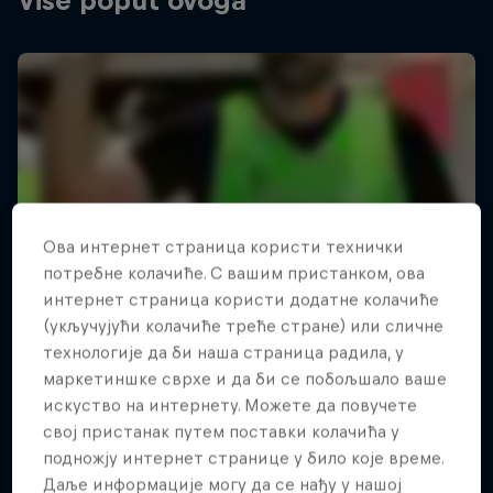
Više poput ovoga
Ова интернет страница користи технички
потребне колачиће. С вашим пристанком, ова
интернет страница користи додатне колачиће
(укључујући колачиће треће стране) или сличне
технологије да би наша страница радила, у
маркетиншке сврхе и да би се побољшало ваше
искуство на интернету. Можете да повучете
свој пристанак путем поставки колачића у
подножју интернет странице у било које време.
Даље информације могу да се нађу у нашој