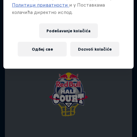
Политици приватности
и у Поставкама
колачића директно испод.
Podešavanje kolačića
Одбиј све
Dozvoli kolačiće