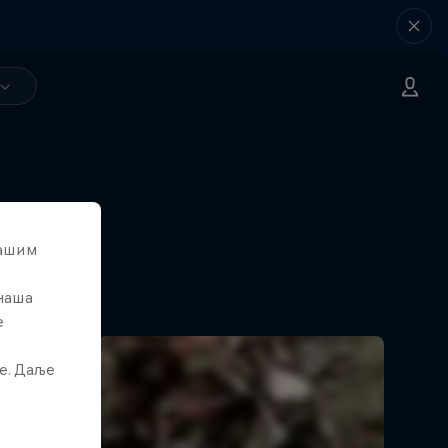
вашим
 наша
е
е. Даље