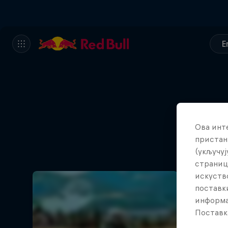
E
Ова инт
пристан
(укључуј
страниц
искуств
поставки
информа
Поставк