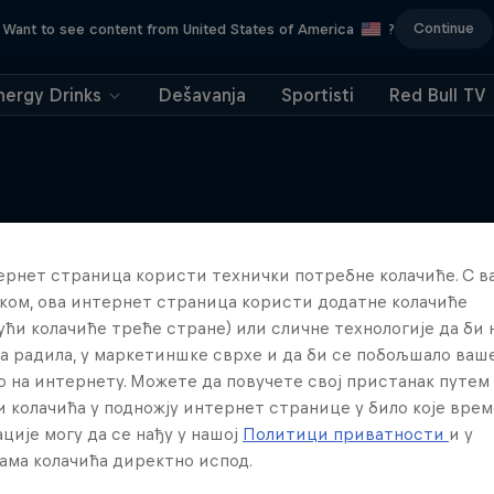
Continue
Want to see content from United States of America
?
nergy Drinks
Dešavanja
Sportisti
Red Bull TV
ернет страница користи технички потребне колачиће. С 
Više poput ovoga
ком, ова интернет страница користи додатне колачиће
ући колачиће треће стране) или сличне технологије да би
а радила, у маркетиншке сврхе и да би се побољшало ваш
о на интернету. Можете да повучете свој пристанак путем
 колачића у подножју интернет странице у било које врем
ције могу да се нађу у нашој
Политици приватности
и у
ама колачића директно испод.