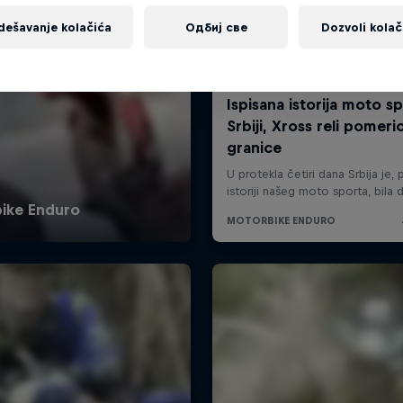
dešavanje kolačića
Одбиј све
Dozvoli kolač