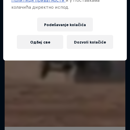
Политици приватности
и у Поставкама
колачића директно испод.
Podešavanje kolačića
Одбиј све
Dozvoli kolačiće