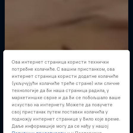
Ова интернет страница користи технички
потребне колачиће. С вашим пристанком, ова
интернет страница користи додатне колачиће
(укључујући колачиће треће стране) или сличне
технологије да би наша страница радила, у
маркетиншке сврхе и да би се побољшало ваше
искуство на интернету. Можете да повучете
свој пристанак путем поставки колачића у
подножју интернет странице у било које време.
Даље информације могу да се нађу у нашој