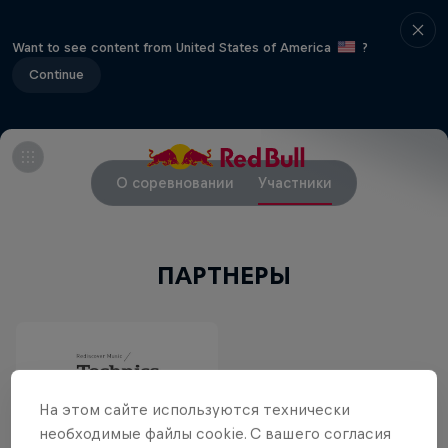
Want to see content from United States of America
?
Continue
О соревновании
Участники
ПАРТНЕРЫ
На этом сайте иcпользуются технически
необходимые файлы cookie. С вашего согласия