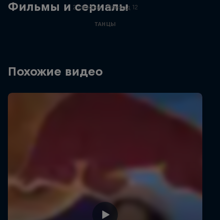
Фильмы и сериалы
2 сезоны · Эпизод 12
ТАНЦЫ
Похожие видео