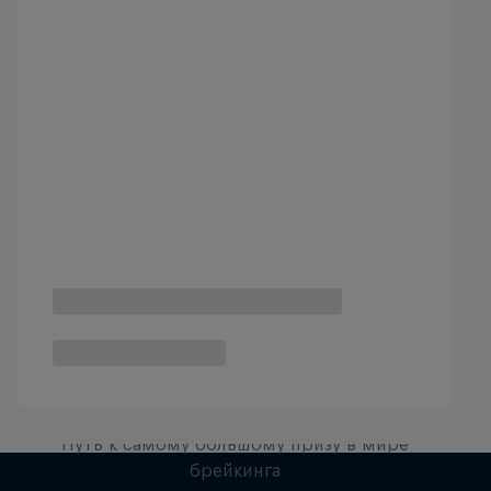
Route to Red Bull BC One
Путь к самому большому призу в мире
брейкинга