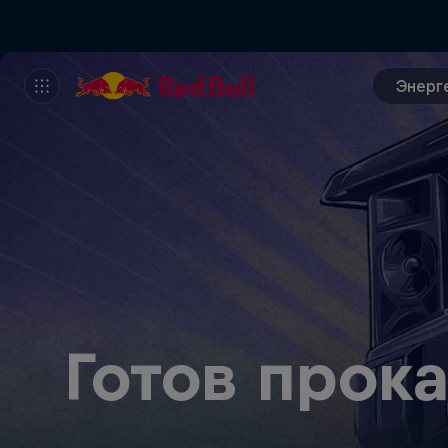
Энерг
Готов прок