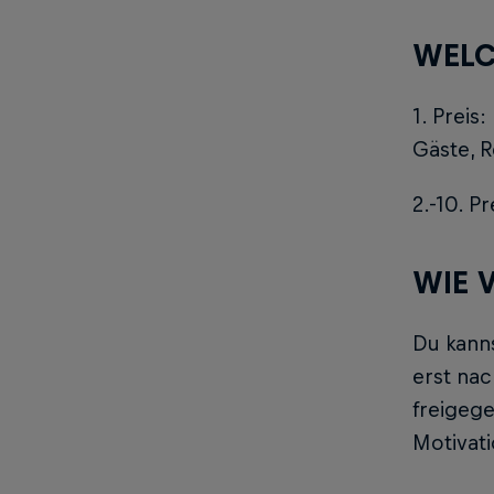
WELC
1. Preis
Gäste, R
2.-10. P
WIE 
Du kanns
erst nac
freigege
Motivati