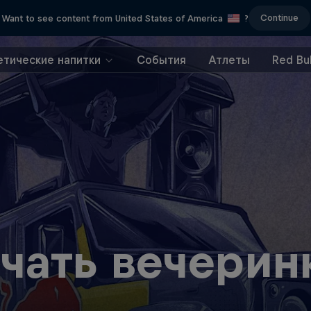
Continue
Want to see content from United States of America
?
етические напитки
События
Атлеты
Red Bul
ачать вечерин