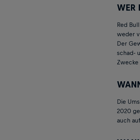
WER 
Red Bull
weder v
Der Gewi
schad- u
Zwecke 
WANN
Die Ums
2020 gep
auch au