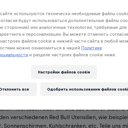
 сайте иcпользуются технически необходимые файлы cookie
согласия будут использоваться дополнительные файлы cook
ле сторонние) или аналогичные технологии, требуемые для
маркетинга и персонализации. Вы можете отменить согласи
настроек файлов cookie в нижней части сайта в любой мом
остями можно ознакомиться в нашей
Политике
нциальности
и разделе настроек файлов cookie ниже.
Настройки файлов cookie
KANN ICH MIR DAS RED BULL EVEN
Отклонить все
Одобрить использование файлов cooki
r Registrierung unter
www.redbull.com/eventcar
k
ation hochladen oder ein Bild aus unserer Galerie
 den verschiedenen Red Bull Utensilien, wie beispi
, Sonnenschirmen, Kühlschränken, etc. Teile uns mi