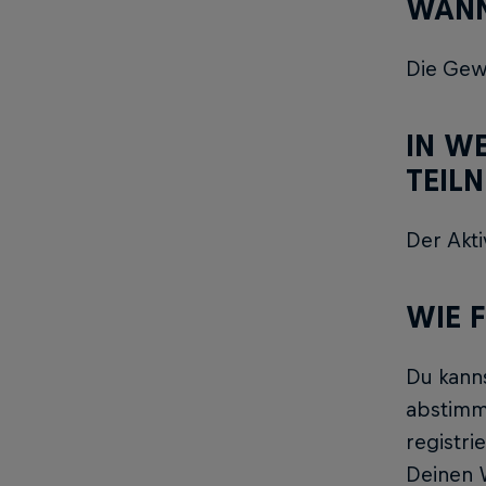
WANN
Die Gew
IN W
TEIL
Der Akti
WIE 
Du kanns
abstimm
registri
Deinen 