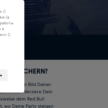
. С
ie (в
 работы
е в
ент. С
TCAR SICHERN?
e
annst Du ein Bild Deiner
 auswählen. Verziere Dein
elsweise dem Red Bull
t, wo Deine Party steigen