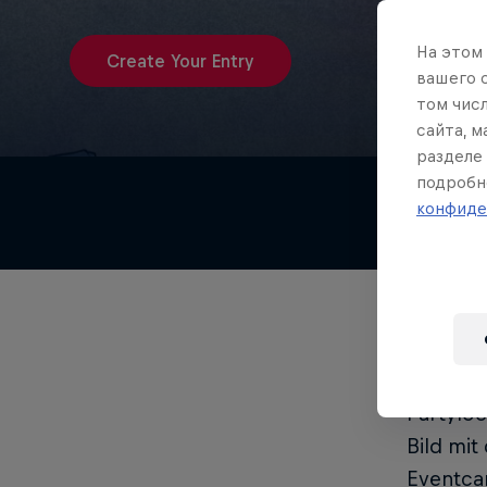
На этом
Create Your Entry
вашего 
том чис
сайта, 
разделе 
подробн
конфиде
WIE 
Nach de
Partyloc
Bild mit
Eventcar