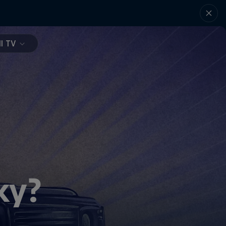
l TV
ку?