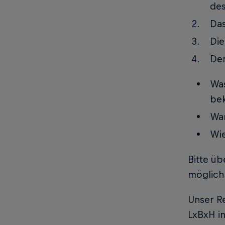
des
Das
Die
Der
Was
be
Wan
Wie
Bitte ü
möglich 
Unser Re
LxBxH i