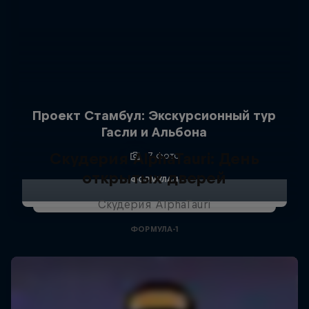
Проект Стамбул: Экскурсионный тур
Гасли и Альбона
Скудерия AlphaTauri: День
7 фото
открытых дверей
ФОРМУЛА-1
Скудерия AlphaTauri
ФОРМУЛА-1