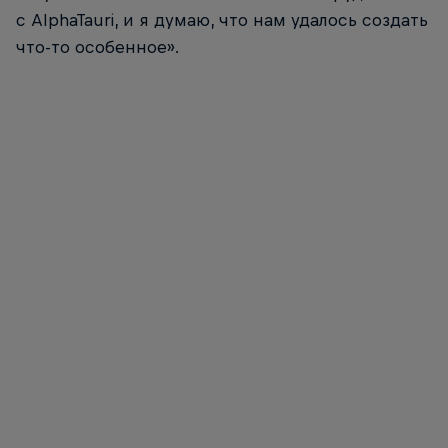
с AlphaTauri, и я думаю, что нам удалось создать
что-то особенное».
Introducing the Scuderia AlphaTauri AT03