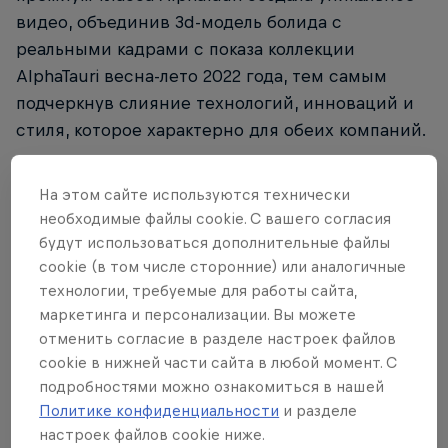
видео, объединив 3d-модель болида с
реальными кадрами с показа коллекции
AlphaTauri весна-лето 2022 года, тем самым
подчеркнув слияние технологий, инноваций и
стиля, которое характерно для обеих компаний.
Новый болид AT03 дебютирует на тестах в
На этом сайте иcпользуются технически
Барселоне уже на следующей неделе, а пока в
необходимые файлы cookie. С вашего согласия
инновационном видео расскажут историю
будут использоваться дополнительные файлы
синергии между модой и автоспортом,
cookie (в том числе сторонние) или аналогичные
базирующуюся на трех основных столпах.
технологии, требуемые для работы сайта,
Видео начинается с Монолита в мире
маркетинга и персонализации. Вы можете
компьютерной графики, представляющего
отменить согласие в разделе настроек файлов
собой передовые технологии и новейшее
cookie в нижней части сайта в любой момент. С
подробностями можно ознакомиться в нашей
оборудование команды, а также богатый опыт
Политике конфиденциальности
и разделе
людей, ответственных за производство
настроек файлов cookie ниже.
автомобиля. Затем каждый элемент движется ко