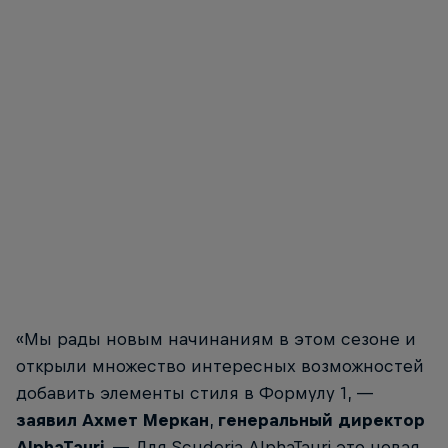
© Protesa/Red Bull Content Pool
«Мы рады новым начинаниям в этом сезоне и
открыли множество интересных возможностей
добавить элементы стиля в Формулу 1, —
заявил
Ахмет
Меркан
,
генеральный
директор
AlphaTauri
. — Для Scuderia AlphaTauri это новая