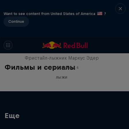
Want to see content from United States of America
?
Continue
The Ultimate Run
Фристайл-лыжник Маркус Эдер
Фильмы и сериалы
1 сезон · Эпизод 4
ЛЫЖИ
Еще