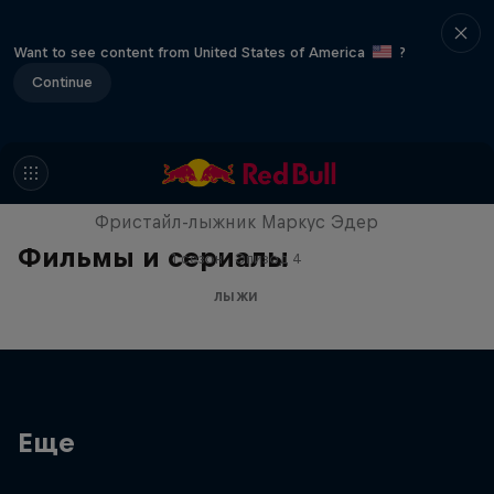
Want to see content from United States of America
?
Continue
The Ultimate Run
Фристайл-лыжник Маркус Эдер
Фильмы и сериалы
1 сезон · Эпизод 4
ЛЫЖИ
Еще