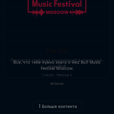
The Cut
Процесса создания композиций в стиле хип-
Все, что тебе нужно знать о Red Bull Music
хопа/RnB
Festival Moscow.
1 сезон · Эпизод 4
МУЗЫКА
Больше контента