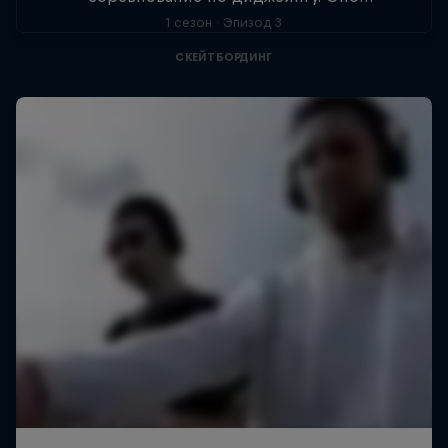
объединяет тех, кто относится к музыке и
1 сезон · Эпизод 3
культуре играючи и стремится развивать
СКЕЙТБОРДИНГ
мировое диджей коммьюнити.