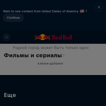
Want to see content from United States of America
?
Continue
Ride to the Roots
Родной город может быть только один
Фильмы и сериалы
1 сезон · Эпизод 7
КЛИФФ-ДАЙВИНГ
Еще