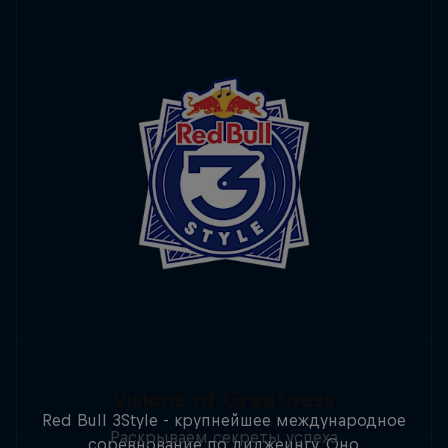
Visions of Greatness
Red Bull 3Style - крупнейшее международное
Раскрываем секреты успеха
соревнование по диджеингу. Оно