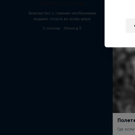
Games of Strange
Знакомство с самыми необычными
видами спорта во всём мире
3 сезоны · Эпизод 5