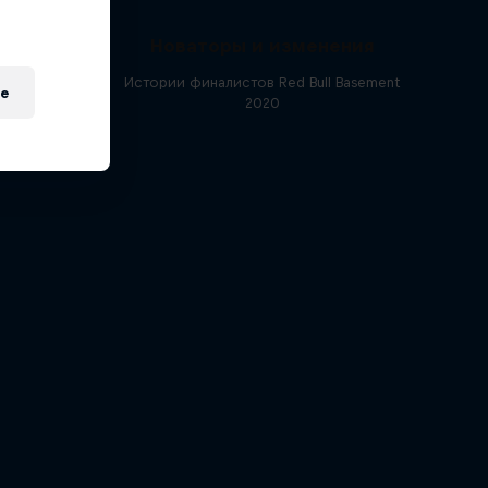
альным
Новаторы и изменения
Истории финалистов Red Bull Basement
e
2020