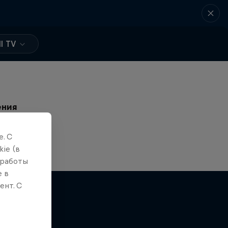
l TV
ения
 Basement
. С
ie (в
 работы
е в
ент. С