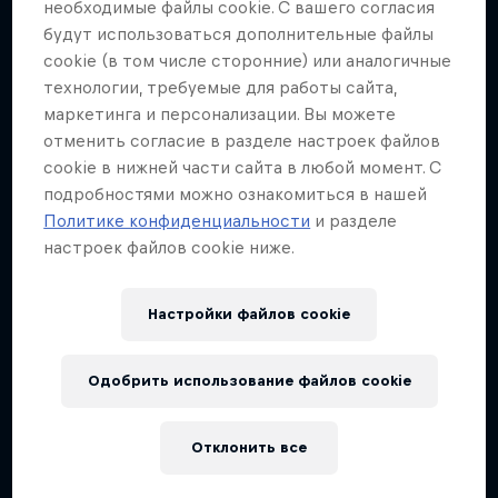
Экспресс-курс по экстремальным видам
необходимые файлы cookie. С вашего согласия
Games of Strange
спорта
будут использоваться дополнительные файлы
cookie (в том числе сторонние) или аналогичные
2 сезоны · Эпизод 12
Знакомство с самыми необычными видами
технологии, требуемые для работы сайта,
спорта во всём мире
ФОРМУЛА-1
маркетинга и персонализации. Вы можете
отменить согласие в разделе настроек файлов
3 сезоны · Эпизод 5
cookie в нижней части сайта в любой момент. С
подробностями можно ознакомиться в нашей
Политике конфиденциальности
и разделе
настроек файлов cookie ниже.
Настройки файлов cookie
Одобрить использование файлов cookie
Отклонить все