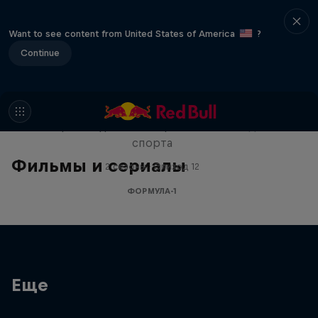
Want to see content from United States of America
?
Continue
ABC of…
Экспресс-курс по экстремальным видам
спорта
Фильмы и сериалы
2 сезоны · Эпизод 12
ФОРМУЛА-1
Еще