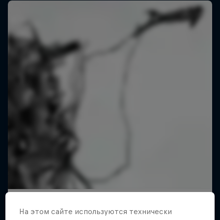
ABC of…
На этом сайте иcпользуются технически