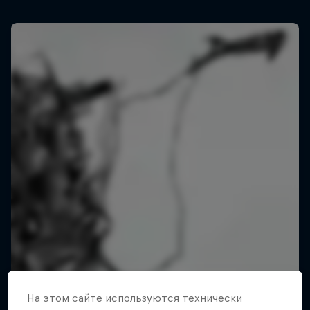
На этом сайте иcпользуются технически
ABC of…