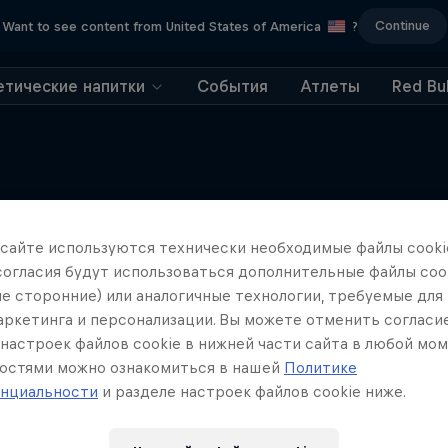
Continue
Want to see content from United States of America
?
етические напитки
События
Атлеты
Red Bul
 сайте иcпользуются технически необходимые файлы cookie
Еще
согласия будут использоваться дополнительные файлы cook
ле сторонние) или аналогичные технологии, требуемые для
маркетинга и персонализации. Вы можете отменить согласи
настроек файлов cookie в нижней части сайта в любой мом
остями можно ознакомиться в нашей
Политике
нциальности
и разделе настроек файлов cookie ниже.