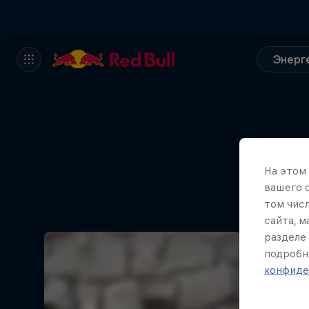
Энерг
На этом
вашего 
том чис
сайта, 
разделе 
подробн
конфиде