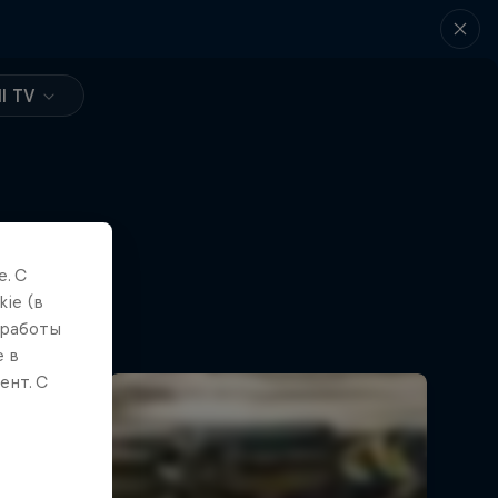
l TV
. С
ie (в
 работы
е в
ент. С