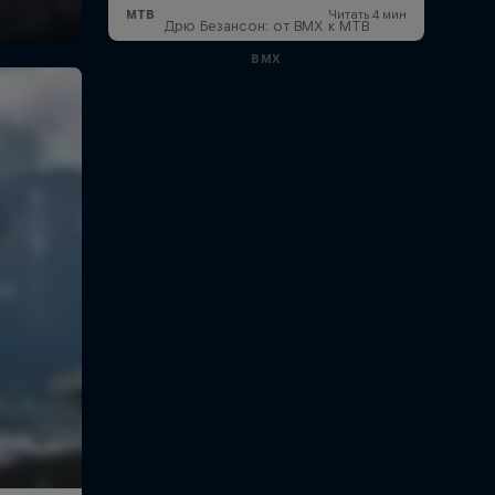
Дрю Безансон: от BMX к MTB
BMX