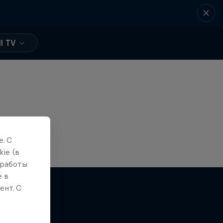
l TV
. С
ie (в
 работы
е в
ент. С