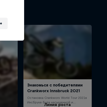
e
Линия роста