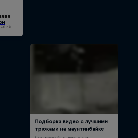
лава
ься на