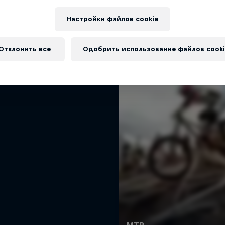
человек, три первых в мире
Еще
трюка в слоупстайле
Настройки файлов cookie
1 сезон · Эпизод 4
Отклонить все
MTB
Одобрить использование файлов cooki