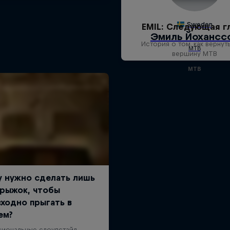
EMIL: Следующая г
История о том, как вернут
вершину MTB
MTB