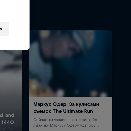
e
йлин Гу