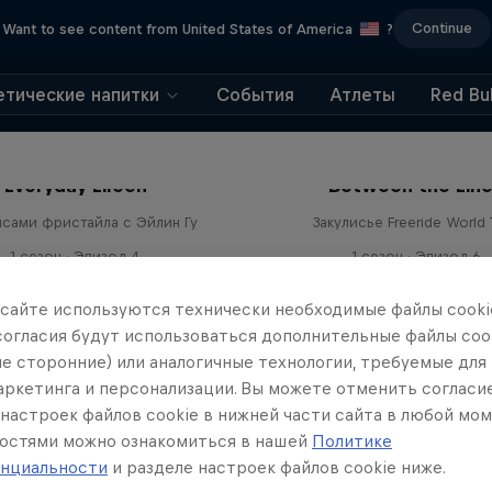
Continue
Want to see content from United States of America
?
етические напитки
События
Атлеты
Red Bul
Everyday Eileen
Between the Lin
исами фристайла с Эйлин Гу
Закулисье Freeride World 
1 сезон · Эпизод 4
1 сезон · Эпизод 6
ФРИСТАЙЛ
СНОУБОРДИНГ
 сайте иcпользуются технически необходимые файлы cookie
согласия будут использоваться дополнительные файлы cook
ле сторонние) или аналогичные технологии, требуемые для
маркетинга и персонализации. Вы можете отменить согласи
настроек файлов cookie в нижней части сайта в любой мом
остями можно ознакомиться в нашей
Политике
нциальности
и разделе настроек файлов cookie ниже.