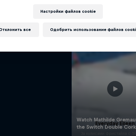
The Ultimate Run
Еще
тайл-лыжник Маркус Эдер
Настройки файлов cookie
1 сезон · Эпизод 4
Отклонить все
ЛЫЖИ
Одобрить использование файлов cooki
Everyday Eileen
За кулисами фристайла с Э