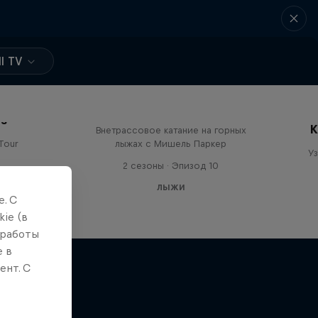
l TV
Originate
es
К
Внетрассовое катание на горных
Tour
лыжах с Мишель Паркер
Уз
2 сезоны · Эпизод 10
ЛЫЖИ
. С
ie (в
 работы
е в
ент. С