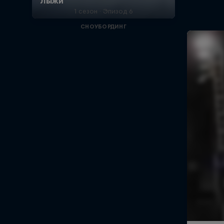
1 сезон · Эпизод 6
СНОУБОРДИНГ