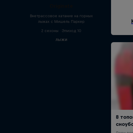
Originate
Внетрассовое катание на горных
лыжах с Мишель Паркер
2 сезоны · Эпизод 10
ЛЫЖИ