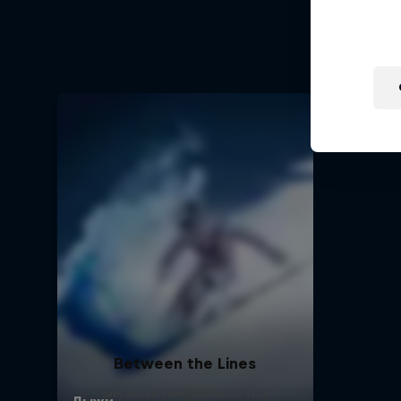
Фрис
Between the Lines
Закулисье Freeride World Tour