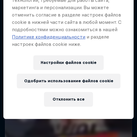
технологии, требуемые для работы сайта,
маркетинга и персонализации. Вы можете
Вы сможете угнаться за ними?
отменить согласие в разделе настроек файлов
1 сезон · Эпизод 6
cookie в нижней части сайта в любой момент. С
подробностями можно ознакомиться в нашей
АВТО-МОТО
Политике конфиденциальности
и разделе
настроек файлов cookie ниже.
Настройки файлов cookie
Одобрить использование файлов cookie
Отклонить все