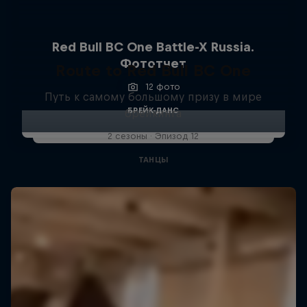
Red Bull BC One Battle-X Russia.
Фототчет
Route to Red Bull BC One
12 фото
Путь к самому большому призу в мире
БРЕЙК-ДАНС
брейкинга
2 сезоны · Эпизод 12
ТАНЦЫ