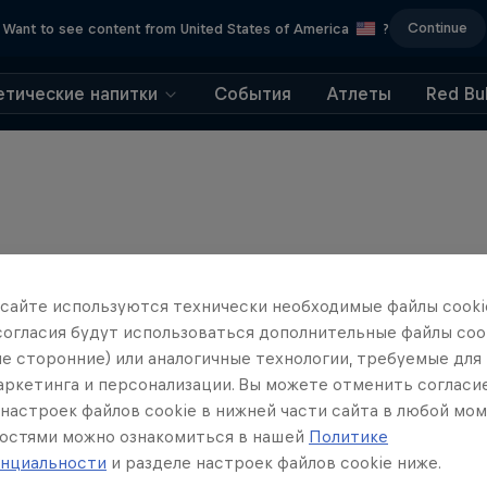
Continue
Want to see content from United States of America
?
етические напитки
События
Атлеты
Red Bul
 сайте иcпользуются технически необходимые файлы cookie
согласия будут использоваться дополнительные файлы cook
ле сторонние) или аналогичные технологии, требуемые для
маркетинга и персонализации. Вы можете отменить согласи
настроек файлов cookie в нижней части сайта в любой мом
остями можно ознакомиться в нашей
Политике
нциальности
и разделе настроек файлов cookie ниже.
Aaron Gwin's Off S