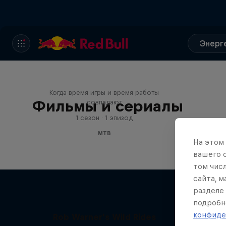
Энерг
Aaron Gwin's Off Season
Когда время игры и время работы
Фильмы и сериалы
совпадают
1 сезон · 1 эпизод
MTB
На этом
вашего 
том чис
сайта, 
разделе 
подробн
конфиде
Rob Warner’s Wild Rides