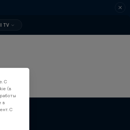
l TV
. С
ie (в
 работы
е в
ент. С
eason