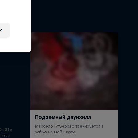
работы
e
I DH и
нутри