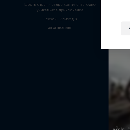
Шесть стран, четыре континента, одно
уникальное приключение
1 сезон · Эпизод 3
ЭКСПЛОРИНГ
За кул