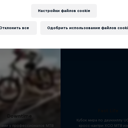
Когда время игры и время 
Еще
совпадают
Настройки файлов cookie
1 сезон · 1 эпизод
Отклонить все
Одобрить использование файлов cooki
MTB
Fast Life
Downtime
Кубок мира по даунхиллу UC
исами у профессионалов MTB
кросс-кантри XCO MTB из