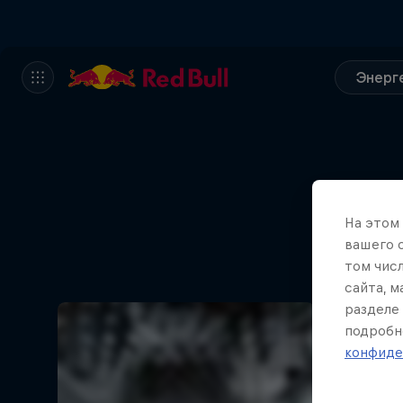
Энерг
На этом
вашего 
том чис
сайта, 
разделе 
подробн
конфиде