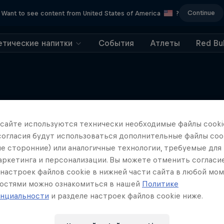
Continue
Want to see content from United States of America
?
етические напитки
События
Атлеты
Red Bul
 сайте иcпользуются технически необходимые файлы cookie
Еще
согласия будут использоваться дополнительные файлы cook
ле сторонние) или аналогичные технологии, требуемые для
маркетинга и персонализации. Вы можете отменить согласи
настроек файлов cookie в нижней части сайта в любой мом
остями можно ознакомиться в нашей
Политике
нциальности
и разделе настроек файлов cookie ниже.