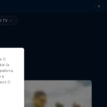
l TV
. С
ie (в
 работы
е в
ент. С