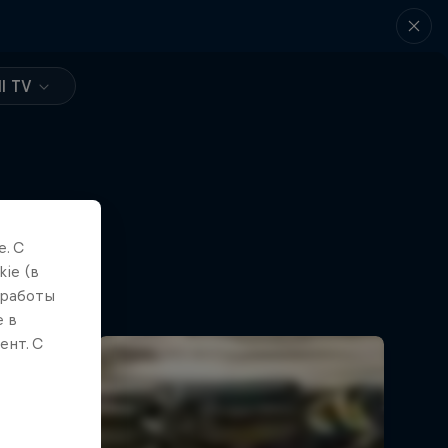
l TV
. С
ie (в
 работы
е в
ент. С