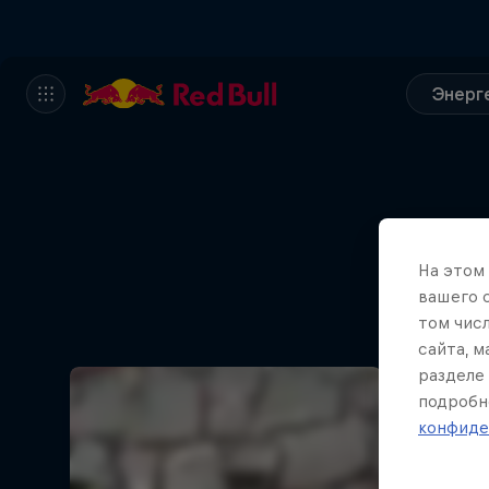
Энерг
На этом
вашего 
том чис
сайта, 
разделе 
подробн
конфиде