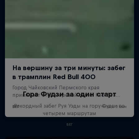
Гора Фудзи за один старт
Рекордный забег Руя Уэды на гору Фудзи по
четырем маршрутам
БЕГ