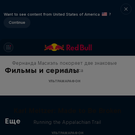
Want to see content from United States of America
?
Continue
Один день, 4061м и 4478м
Фернанда Масиэль покоряет две знаковые
Фильмы и сериалы
горы за 24 часа
УЛЬТРАМАРАФОН
Karl Meltzer: Made to Be Broken
Еще
Running the Appalachian Trail
УЛЬТРАМАРАФОН