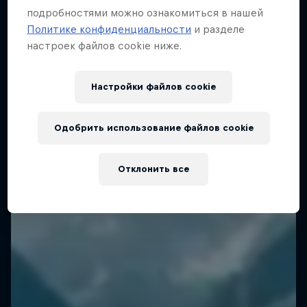
подробностями можно ознакомиться в нашей
Один день, 4061м и 4478м
Политике конфиденциальности
и разделе
настроек файлов cookie ниже.
Фернанда Масиэль покоряет две знаковые
горы за 24 часа
Настройки файлов cookie
УЛЬТРАМАРАФОН
Одобрить использование файлов cookie
Отклонить все