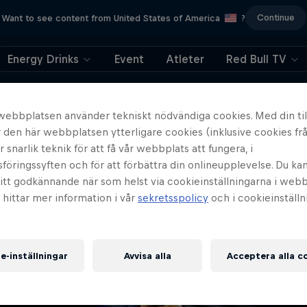
Continue
Want to see content from United States of America
?
Energy Drinks
Event
Atleter
Red Bull TV
404
webbplatsen använder tekniskt nödvändiga cookies. Med din til
den här webbplatsen ytterligare cookies (inklusive cookies frå
ppsan, vad pinsamt. 
er snarlik teknik för att få vår webbplats att fungera, i
öringssyften och för att förbättra din onlineupplevelse. Du ka
tog sidan vägen?
ditt godkännande när som helst via cookieinställningarna i web
u hittar mer information i vår
sekretsspolicy
och i cookieinställ
e-inställningar
Avvisa alla
Acceptera alla c