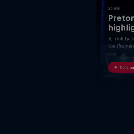
26 min
Pretor
highli
A look back
the Premier
Kolla n