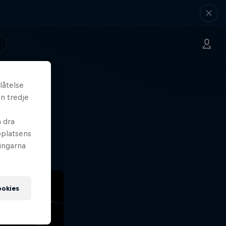
låtelse
n tredje
Var
n dra
bplatsens
ningarna
ookies