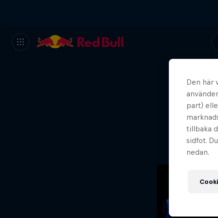
Den här 
använder 
Ho
part) ell
marknadsf
tillbaka 
sidfot. D
nedan.
Cooki