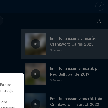
Emil Johanssons vinnaråk:
Crankworx Cairns 2023
3:36 min
Emil Johansson vinnaråk på
Red Bull Joyride 2019
3:26 min
låtelse
n tredje
Emil Johansson vinnaråk från
n dra
Crankworx Innsbruck 2022
bplatsens