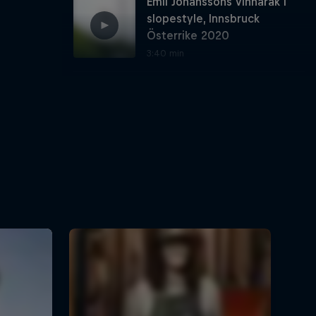
Emil Johanssons vinnaråk i
slopestyle, Innsbruck
Österrike 2020
3:40 min
Emil Johanssons vinnaråk i
Red Bull Joyride
4:30 min
Emil Johansson vinnaråk:
Slopestyle Crankworx
Innsbruck
5:26 min
Emil Johanssons vinnaråk:
Crankworx Rotorua 2023
3:29 min