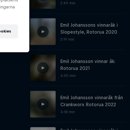
2:49 min
ningarna
Emil Johanssons vinnaråk i
ookies
Slopestyle, Rotorua 2020
3:19 min
Emil Johansson vinnar åk:
Rotorua 2021
4:30 min
Emil Johansson vinnaråk från
Crankworx Rotorua 2022
4:18 min