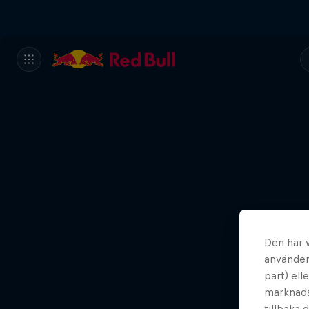
Den här 
använder 
part) ell
marknadsf
tillbaka 