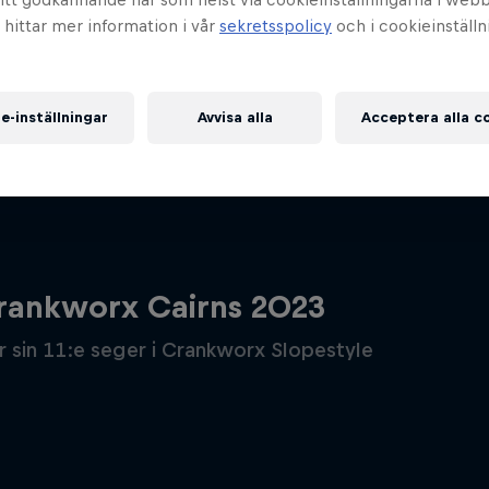
u hittar mer information i vår
sekretsspolicy
och i cookieinställ
e-inställningar
Avvisa alla
Acceptera alla c
Crankworx Cairns 2023
r sin 11:e seger i Crankworx Slopestyle