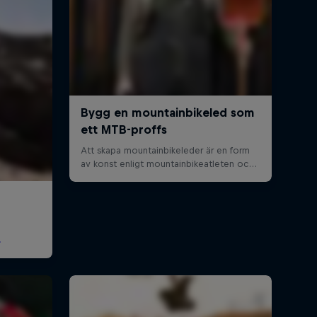
Emil Johanssons historiska
vinst i Crankworx Innsbruck
Slopestyle 2023
6:50 min