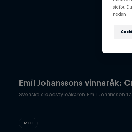
sidfot. D
nedan.
Cooki
Emil Johanssons vinnaråk: 
Svenske slopestyleåkaren Emil Johansson ta
MTB