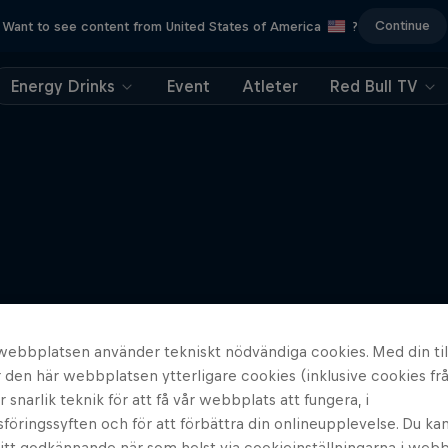
Continue
Want to see content from United States of America
?
Energy Drinks
Event
Atleter
Red Bull TV
webbplatsen använder tekniskt nödvändiga cookies. Med din til
den här webbplatsen ytterligare cookies (inklusive cookies frå
er snarlik teknik för att få vår webbplats att fungera, i
öringssyften och för att förbättra din onlineupplevelse. Du ka
ditt godkännande när som helst via cookieinställningarna i web