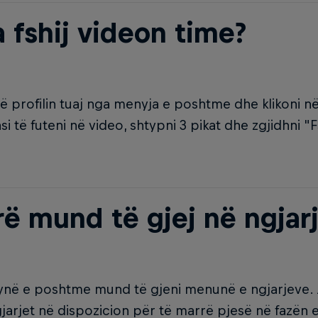
a fshij videon time?
ë profilin tuaj nga menyja e poshtme dhe klikoni n
asi të futeni në video, shtypni 3 pikat dhe zgjidhni "
rë mund të gjej në ngjar
në e poshtme mund të gjeni menunë e ngjarjeve. J
gjarjet në dispozicion për të marrë pjesë në fazën e