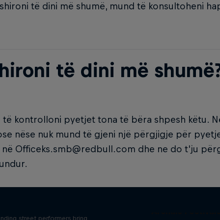
hironi të dini më shumë, mund të konsultoheni hap
hironi të dini më shumë
të kontrolloni pyetjet tona të bëra shpesh këtu. 
ose nëse nuk mund të gjeni një përgjigje për pyetj
 në Officeks.smb@redbull.com dhe ne do t'ju përg
mundur.
ur Street My Stage
Archaic Festival
nding street performers bring