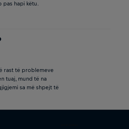
 pas hapi këtu.
?
Në rast të problemeve
en tuaj, mund të na
jigjemi sa më shpejt të
The Red Bulletin Stories in
s
Motion