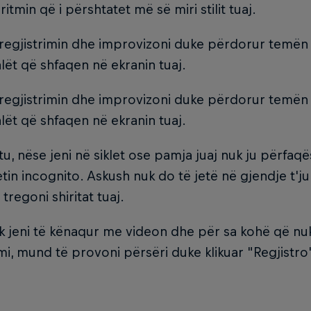
ritmin që i përshtatet më së miri stilit tuaj.​
regjistrimin dhe improvizoni duke përdorur temën
alët që shfaqen në ekranin tuaj.​
regjistrimin dhe improvizoni duke përdorur temën
alët që shfaqen në ekranin tuaj.
tu, nëse jeni në siklet ose pamja juaj nuk ju përfaq
tin incognito. Askush nuk do të jetë në gjendje t'ju
tregoni shiritat tuaj.
 jeni të kënaqur me videon dhe për sa kohë që nuk
imi, mund të provoni përsëri duke klikuar "Regjistro