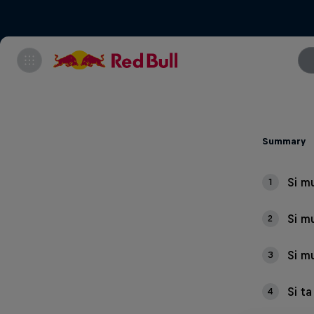
Summary
Si mu
1
Si mu
2
Si m
3
Si ta
4