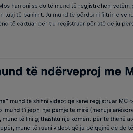
 Mos harroni se do të mund të regjistroheni vetëm 
n tuaj të banimit. Ju mund të përdorni filtrin e vend
end të caktuar për t'u regjistruar për atë që ju pë
mund të ndërveproj me M
" mund të shihni videot që kanë regjistruar MC-të
o, mund t'i jepni një pamje të mirë (menuja anësore
, mund të lini gjithashtu një koment për të thënë a
epër, mund të ruani videot që ju pëlqejnë që do t