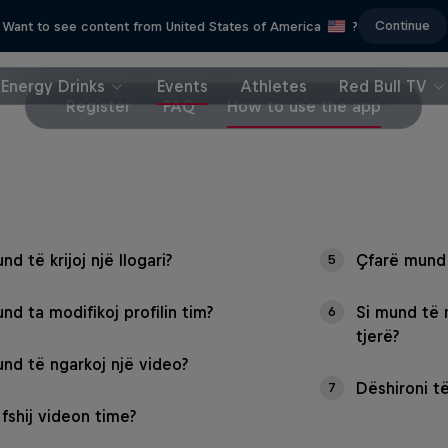
Continue
Want to see content from United States of America
?
Energy Drinks
Events
Athletes
Red Bull TV
Register
FAQ
How to use the app
nd të krijoj një llogari?
Çfarë mund 
5
nd ta modifikoj profilin tim?
Si mund të
6
tjerë?
und të ngarkoj një video?
Dëshironi t
7
 fshij videon time?