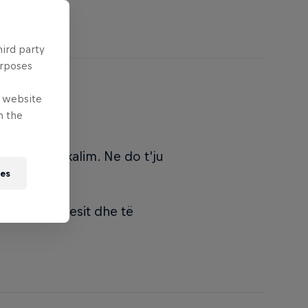
hird party
urposes
e website
n the
he një fjalëkalim. Ne do t'ju
ies
j të përdoruesit dhe të