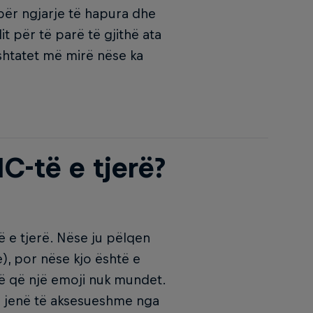
për ngjarje të hapura dhe
it për të parë të gjithë ata
rshtatet më mirë nëse ka
C-të e tjerë?
 e tjerë. Nëse ju pëlqen
), por nëse kjo është e
të që një emoji nuk mundet.
ë jenë të aksesueshme nga