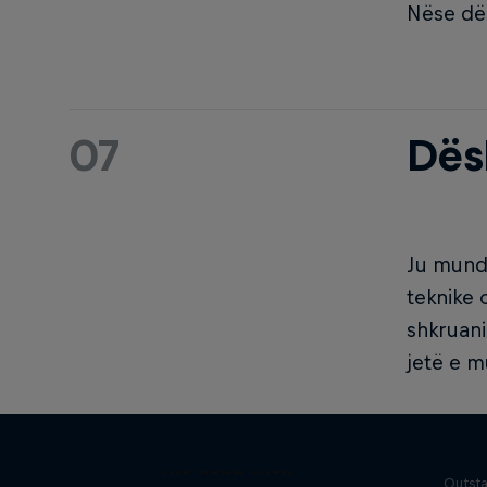
Nëse dës
07
Dës
Ju mund 
teknike 
shkruani
jetë e 
Yo
The Road Trick
Outsta