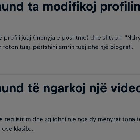
und ta modifikoj profili
e profili juaj (menyja e poshtme) dhe shtypni "Ndry
 foton tuaj, përfshini emrin tuaj dhe një biografi.
mund të ngarkoj një vide
në regjistrim dhe zgjidhni një nga dy mënyrat tona 
ose klasike.​