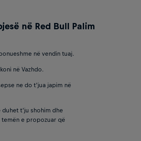
jesë në Red Bull Palim
isponueshme në vendin tuaj.​
likoni në Vazhdo.​
epse ne do t'jua japim në
e duhet t'ju shohim dhe
r temën e propozuar që