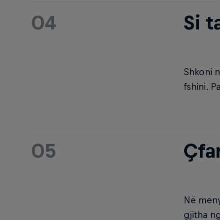
04
Si t
Shkoni n
fshini. P
05
Çfa
Në meny
gjitha n