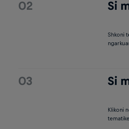
02
Si m
Shkoni t
ngarkuar
03
Si 
Klikoni 
tematike 