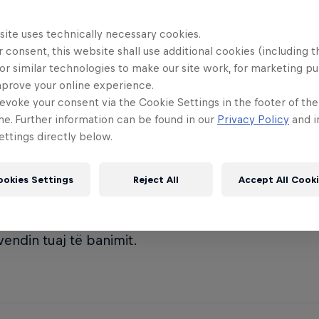
site uses technically necessary cookies.
 consent, this website shall use additional cookies (including t
or similar technologies to make our site work, for marketing p
und të krijoj një llogari?
mprove your online experience.
evoke your consent via the Cookie Settings in the footer of th
me. Further information can be found in our
Privacy Policy
and i
ttings directly below.
duhet të krijoni një llogari Red Bull me emailin tuaj d
ookies Settings
Reject All
Accept All Cook
 një email për të verifikuar që jeni ju.
ocesit të regjistrimit ju duhet të zgjidhni emrin tua
vendin tuaj të banimit.​