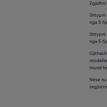
Zgjidhni 
Shtypni 
nga 5 fj
Shtypni 
nga 5 fj
Gjithash
modalite
mund të 
Nëse nuk
regjistr