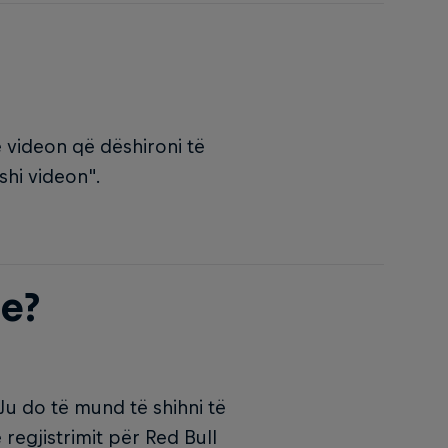
ë videon që dëshironi të
Fshi videon".
je?
u do të mund të shihni të
 regjistrimit për Red Bull