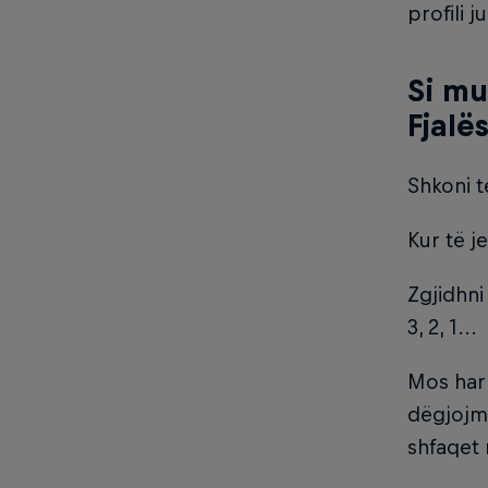
profili ju
Si mu
Fjalë
Shkoni t
Kur të je
Zgjidhni
3, 2, 1...
Mos harr
dëgjojm
shfaqet 