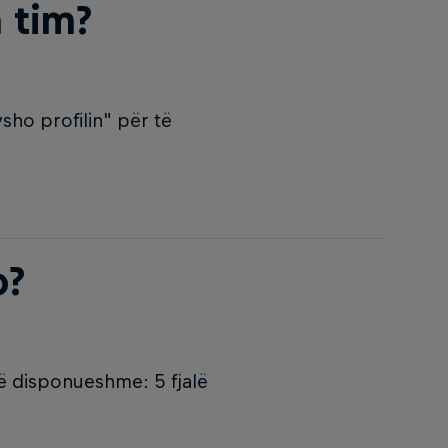
n tim?
sho profilin" për të
o?
të disponueshme: 5 fjalë