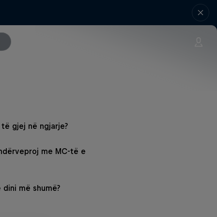
të gjej në ngjarje?
 ndërveproj me MC-të e
ë dini më shumë?