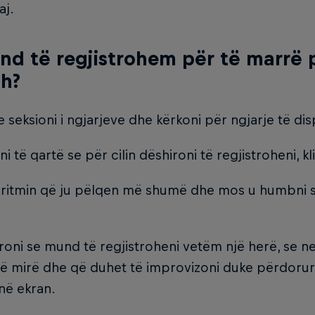
aj.
nd të regjistrohem për të marrë p
sh?
e seksioni i ngjarjeve dhe kërkoni për ngjarje të d
ni të qartë se për cilin dëshironi të regjistroheni, k
 ritmin që ju pëlqen më shumë dhe mos u humbni s
oni se mund të regjistroheni vetëm një herë, se n
ë mirë dhe që duhet të improvizoni duke përdoru
në ekran.