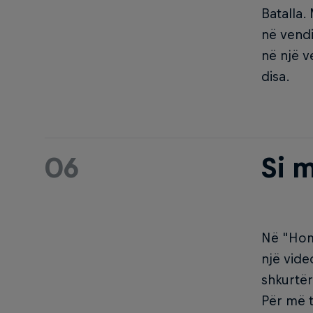
Batalla.
në vendi
në një v
disa.
06
Si 
Në "Home
një vide
shkurtër
Për më t