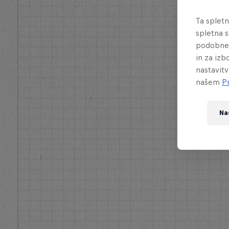
Ta splet
spletna s
podobne 
in za izb
nastavitv
našem
P
Na