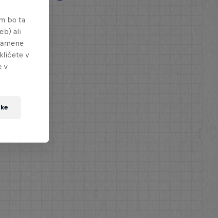
em bo ta
eb) ali
 namene
kličete v
e v
tke