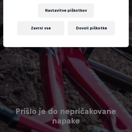
Nastavitve piškotkov
Zavrni vse
Dovoli piškotke
Prišlo je do nepričakovane
napake