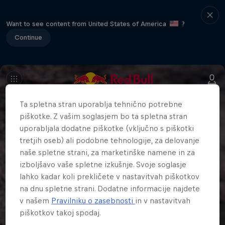
Want to see content from United States of America
?
Continue
Ta spletna stran uporablja tehnično potrebne
piškotke. Z vašim soglasjem bo ta spletna stran
uporabljala dodatne piškotke (vključno s piškotki
tretjih oseb) ali podobne tehnologije, za delovanje
naše spletne strani, za marketinške namene in za
izboljšavo vaše spletne izkušnje. Svoje soglasje
lahko kadar koli prekličete v nastavitvah piškotkov
na dnu spletne strani. Dodatne informacije najdete
v našem
Pravilniku o zasebnosti
in v nastavitvah
piškotkov takoj spodaj.