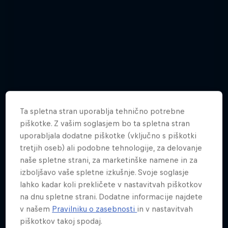
Ta spletna stran uporablja tehnično potrebne
piškotke. Z vašim soglasjem bo ta spletna stran
uporabljala dodatne piškotke (vključno s piškotki
tretjih oseb) ali podobne tehnologije, za delovanje
naše spletne strani, za marketinške namene in za
izboljšavo vaše spletne izkušnje. Svoje soglasje
Dan za dekleta z Manco Notar 2019:
lahko kadar koli prekličete v nastavitvah piškotkov
fotogalerija
na dnu spletne strani. Dodatne informacije najdete
v našem
Pravilniku o zasebnosti
in v nastavitvah
Št. slik: 78
piškotkov takoj spodaj.
SUP