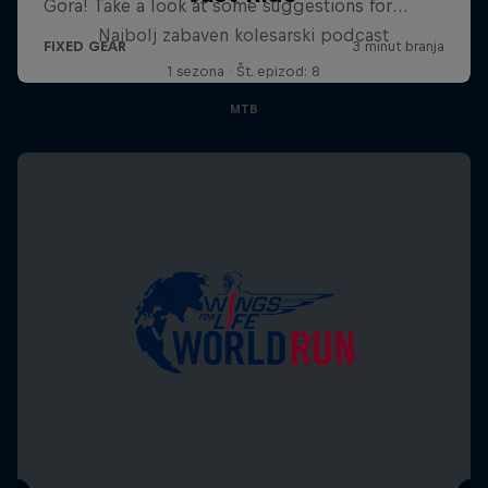
Najbolj zabaven kolesarski podcast
1 sezona · Št. epizod: 8
MTB