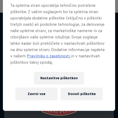
Ta spletna stran uporablja tehnično potrebne
piškotke. Z vašim soglasjem bo ta spletna stran
Limit/less
uporabljala dodatne piškotke (vključno s piškotki
tretjih oseb) ali podobne tehnologije, za delovanje
Pustolovščine kljub vsemu
naše spletne strani, za marketinške namene in za
Več podobnega
1 sezona · Št. epizod: 2
izboljšavo vaše spletne izkušnje. Svoje soglasje
lahko kadar koli prekličete v nastavitvah piškotkov
TEK
na dnu spletne strani. Dodatne informacije najdete
v našem
Pravilniku o zasebnosti
in v nastavitvah
piškotkov takoj spodaj.
Nastavitve piškotkov
Zavrni vse
Dovoli piškotke