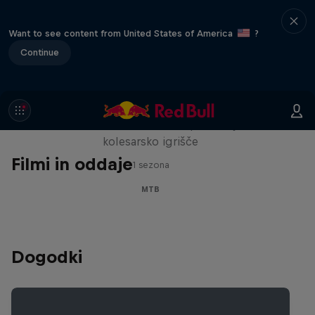
Want to see content from United States of America
?
Continue
Danny MacAskill: Postcard from
San Francisco
Ko se ulice San Francisca spremenijo v
kolesarsko igrišče
Filmi in oddaje
1 sezona
MTB
Dogodki