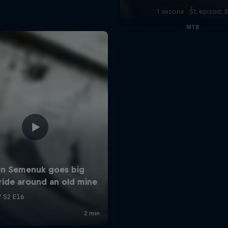
1 sezona · Št. epizod: 
MTB