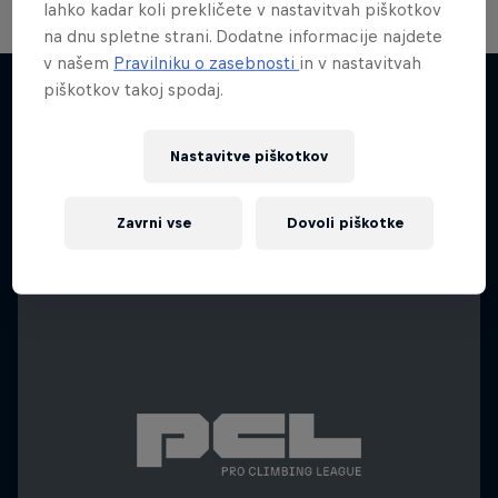
lahko kadar koli prekličete v nastavitvah piškotkov
na dnu spletne strani. Dodatne informacije najdete
v našem
Pravilniku o zasebnosti
in v nastavitvah
The Last Ascent
piškotkov takoj spodaj.
The Last Ascent: Will Gadd se ponovno poda
Beneath the Ice
Več podobnega
na Kilimandžaro
Nastavitve piškotkov
Ledeno plezanje v Grenlandiji
PLEZANJE
Zavrni vse
Dovoli piškotke
PLEZANJE