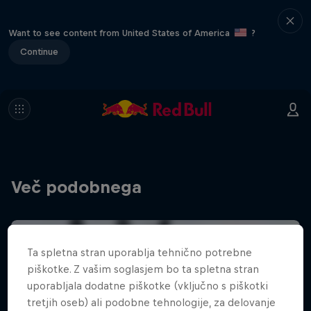
Want to see content from United States of America
?
Continue
Več podobnega
Ta spletna stran uporablja tehnično potrebne
piškotke. Z vašim soglasjem bo ta spletna stran
uporabljala dodatne piškotke (vključno s piškotki
tretjih oseb) ali podobne tehnologije, za delovanje