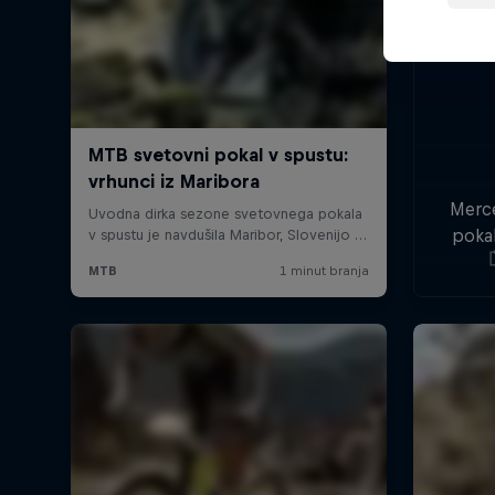
Merc
poka
se v 
me