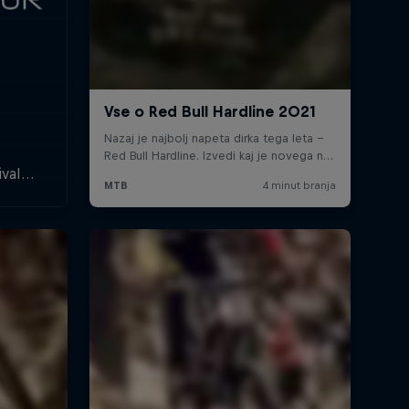
ival
, ki
ljše
 letos
vstriji,
.