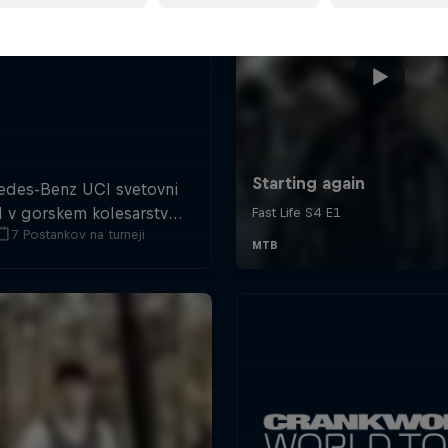
edes-Benz UCI svetovni
l v gorskem kolesarstvu
7 Postankov na turneji
letu 2022 vrača z veliko
ro downhill in cross-
country akcije.