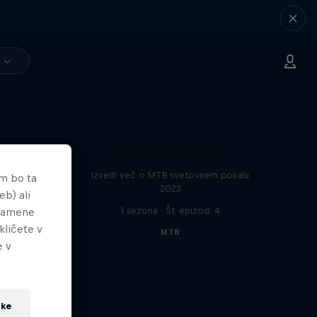
Beyond the Line
Izvedi več o MTB svetovnem pokalu
em bo ta
2023
eb) ali
1 sezona · Št. epizod: 4
 namene
kličete v
MTB
e v
tke