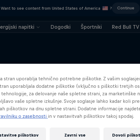
Continue
Want to see content from United States of America
?
ergijski napitki
Dogodki
Športniki
Red Bull TV
Več podobnega
na stran uporablja tehnično potrebne piškotke. Z vašim soglasj
tran uporabljala dodatne piškotke (vključno s piškotki tretjih os
tehnologije, za delovanje naše spletne strani, za marketinške
oljšavo vaše spletne izkušnje. Svoje soglasje lahko kadar koli pre
ah piškotkov na dnu spletne strani. Dodatne informacije najdet
ravilniku o zasebnosti
in v nastavitvah piškotkov takoj spodaj.
stavitve piškotkov
Zavrni vse
Dovoli piško