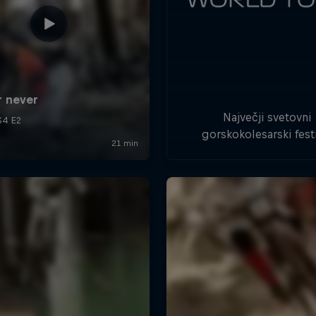
Največji svetovni
gorskokolesarski fest
Crankworx World Tour
vsako leto gosti najbo
gorske kolesarje, se bo
ustavil v Novi Zelandiji, A
Avstraliji in Kanadi