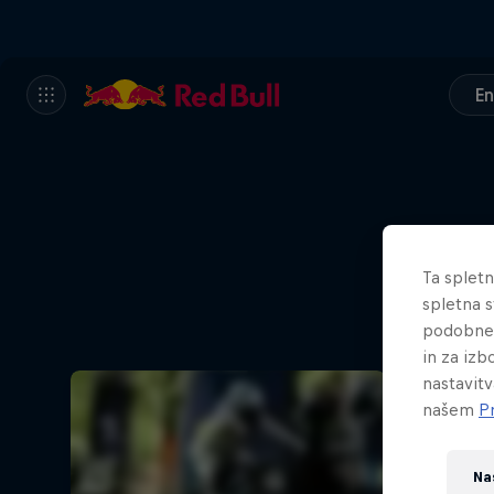
En
Ta splet
spletna s
podobne 
in za izb
nastavitv
našem
P
Na