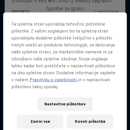
Zgodbe za igralci
4 sezona · Št. epizod: 11
Ta spletna stran uporablja tehnično potrebne
ESPORTS
piškotke. Z vašim soglasjem bo ta spletna stran
uporabljala dodatne piškotke (vključno s piškotki
tretjih oseb) ali podobne tehnologije, za delovanje
naše spletne strani, za marketinške namene in za
izboljšavo vaše spletne izkušnje. Svoje soglasje
lahko kadar koli prekličete v nastavitvah piškotkov
na dnu spletne strani. Dodatne informacije najdete
v našem
Pravilniku o zasebnosti
in v nastavitvah
piškotkov takoj spodaj.
Nastavitve piškotkov
Zavrni vse
Dovoli piškotke