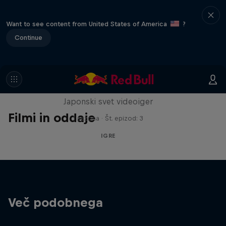
Want to see content from United States of America
?
Continue
Playing Fields
Japonski svet videoiger
Filmi in oddaje
1 sezona · Št. epizod: 3
IGRE
Več podobnega