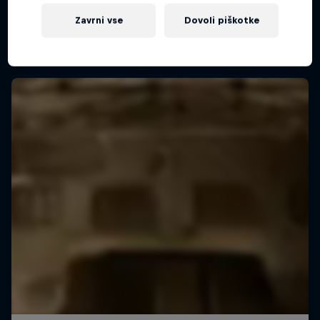
Največji svetovni gorskokolesarski festival
Zavrni vse
Dovoli piškotke
Crankworx World Tour, ki vsako leto gosti
najboljše gorske kolesarje, se bo letos ustavil v
Novi Zelandiji, Avstriji, Avstraliji in Kanadi.