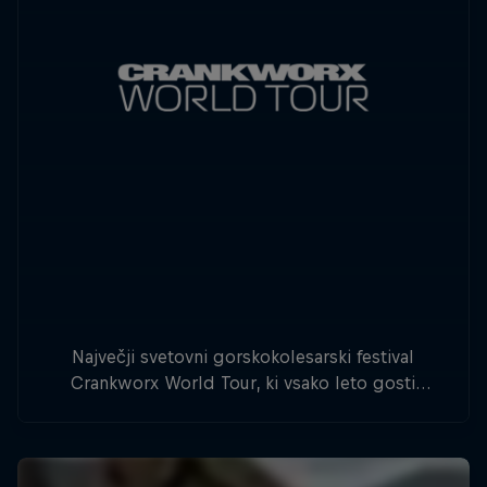
Največji svetovni gorskokolesarski festival
Crankworx World Tour, ki vsako leto gosti
najboljše gorske kolesarje, se bo letos ustavil v
Novi Zelandiji, Avstriji, Avstraliji in Kanadi.