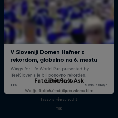
Fate Doesn't Ask
Limit/less
Wings for Life – dokumentarni film
Pustolovščine kljub vsemu
1 sezona · Št. epizod: 2
TEK
TEK