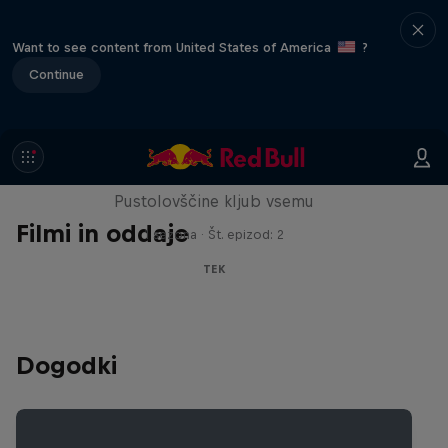
Want to see content from United States of America
?
Continue
Limit/less
Pustolovščine kljub vsemu
Filmi in oddaje
1 sezona · Št. epizod: 2
TEK
Dogodki