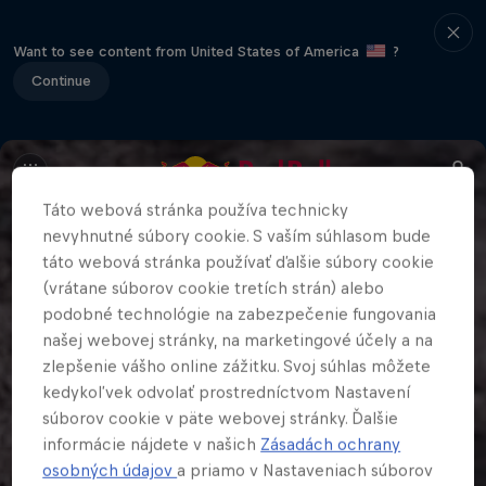
Want to see content from United States of America
?
Continue
Táto webová stránka používa technicky
nevyhnutné súbory cookie. S vaším súhlasom bude
táto webová stránka používať ďalšie súbory cookie
(vrátane súborov cookie tretích strán) alebo
podobné technológie na zabezpečenie fungovania
našej webovej stránky, na marketingové účely a na
zlepšenie vášho online zážitku. Svoj súhlas môžete
kedykoľvek odvolať prostredníctvom Nastavení
súborov cookie v päte webovej stránky. Ďalšie
informácie nájdete v našich
Zásadách ochrany
osobných údajov
a priamo v Nastaveniach súborov