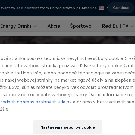
Continue
Want to see content from United States of America
?
Energy Drinks
Akcie
Športovci
Red Bull TV
ová stránka používa technicky nevyhnutné súbory cookie. S va
 bude táto webová stránka používať ďalšie súbory cookie (vrát
cookie tretích strán) alebo podobné technológie na zabezpeč
ia našej webovej stránky, na marketingové účely a na zlepšeni
ážitku. Svoj súhlas môžete kedykoľvek odvolať prostredníctvom
í súborov cookie v päte webovej stránky. Ďalšie informácie náj
ásadách ochrany osobných údajov
a priamo v Nastaveniach súb
žšie.
Nastavenia súborov cookie