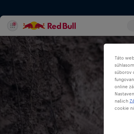
Táto web
súhlasom
súborov 
fungovan
online z
Nastaven
našich
Z
cookie ni