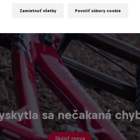
Zamietnuť všetky
Povoliť súbory cookie
yskytla sa nečakaná chy
Skúsiť znova