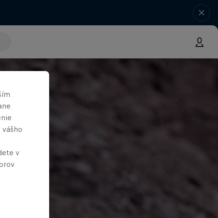
ším
ane
enie
e vášho
dete v
orov