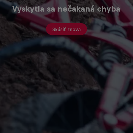
Vyskytla sa nečakaná chyba
Skúsiť znova