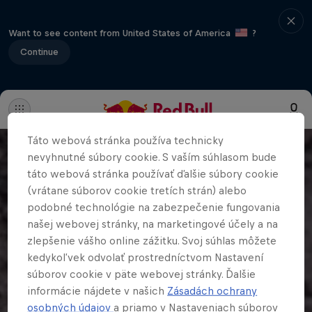
Want to see content from United States of America
?
Continue
Táto webová stránka používa technicky
nevyhnutné súbory cookie. S vaším súhlasom bude
táto webová stránka používať ďalšie súbory cookie
(vrátane súborov cookie tretích strán) alebo
podobné technológie na zabezpečenie fungovania
našej webovej stránky, na marketingové účely a na
zlepšenie vášho online zážitku. Svoj súhlas môžete
kedykoľvek odvolať prostredníctvom Nastavení
súborov cookie v päte webovej stránky. Ďalšie
informácie nájdete v našich
Zásadách ochrany
osobných údajov
a priamo v Nastaveniach súborov