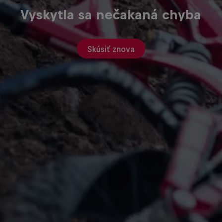
Vyskytla sa nečakaná chyba
Skúsiť znova