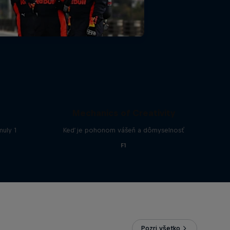
Mechanics of Creativity
muly 1
Keď je pohonom vášeň a dômyselnosť
F1
Pozri všetko