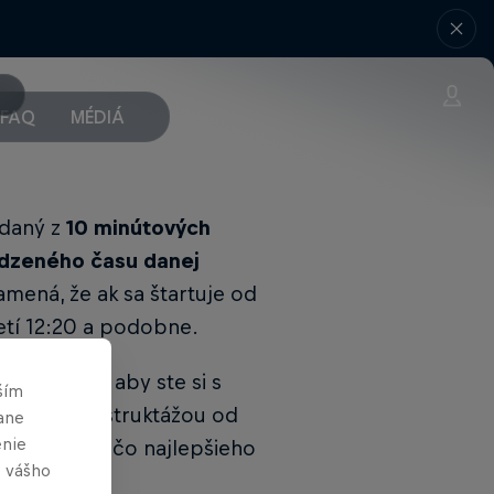
FAQ
MÉDIÁ
adaný z
10 minútových
edzeného času danej
amená, že ak sa štartuje od
retí 12:20 a podobne.
ačiatkom, aby ste si s
ším
si prejsť inštruktážou od
ane
enie
dosiahnutie čo najlepšieho
e vášho