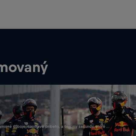
rmovaný
omisné súboje, napínavé príbehy, a tisíciny sekundy, ktoré …