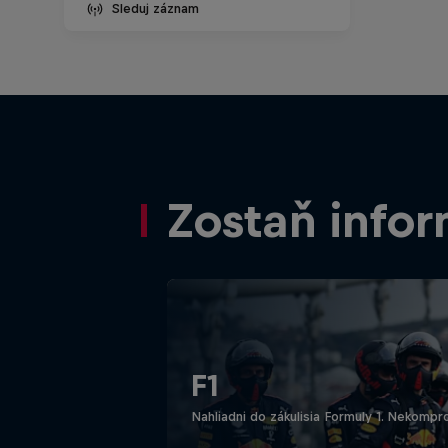
Sleduj záznam
Zostaň info
F1
Nahliadni do zákulisia Formuly 1. Nekompr