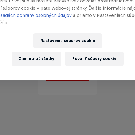
ážitku. Svoj súhlas môžete kedykoľvek odvolať prostredníctvom
í súborov cookie v päte webovej stránky. Ďalšie informácie náj
ásadách ochrany osobných údajov
a priamo v Nastaveniach súb
žšie.
Partneri
Nastavenia súborov cookie
Zamietnuť všetky
Povoliť súbory cookie