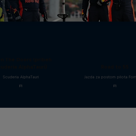
n The Doors (príbeh
uderia AlphaTauri)
Road to 55
Scuderia AlphaTauri
Jazda za postom pilota For
F1
F1