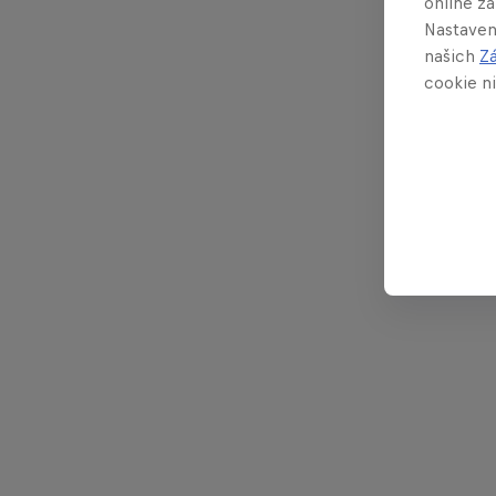
online z
Nastaven
našich
Z
cookie ni