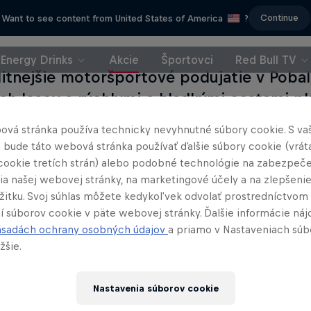
Continue
Want to see content from United States of America
?
Energy Drinks
Akcie
Športovci
Red Bull TV
litnejšie motoršportové podujatie v Pobal
ch lesov s rýchlymi a hladkými cestami p
ntov a skokov, ktoré dopĺňajú technické s
ová stránka používa technicky nevyhnutné súbory cookie. S va
 musia pripraviť na poriadnu výzvu.
 bude táto webová stránka používať ďalšie súbory cookie (vrát
cookie tretích strán) alebo podobné technológie na zabezpeč
ia našej webovej stránky, na marketingové účely a na zlepšeni
ážitku. Svoj súhlas môžete kedykoľvek odvolať prostredníctvom
í súborov cookie v päte webovej stránky. Ďalšie informácie náj
Discover Dakar
ásadách ochrany osobných údajov
a priamo v Nastaveniach súb
Sainz: Live to Com
Od úsvitu až po súmrak
žšie.
2 sérií · 12 epizód
Život a kariéra rely lege
RALLY
RALLY
Nastavenia súborov cookie