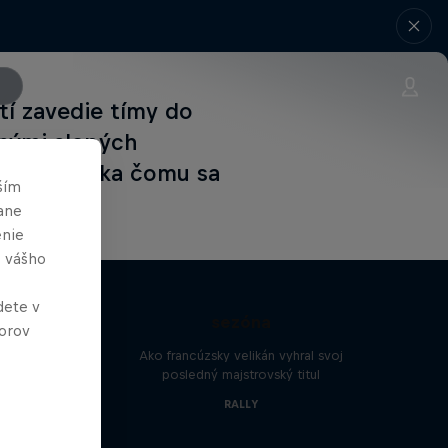
tí zavedie tímy do
lnými slepých
ekcie, vďaka čomu sa
ším
ane
enie
e vášho
Sébastien Ogier: Posledná
dete v
sezóna
orov
pete
Ako francúzsky velikán vyhral svoj
ndy
posledný majstrovský titul
RALLY