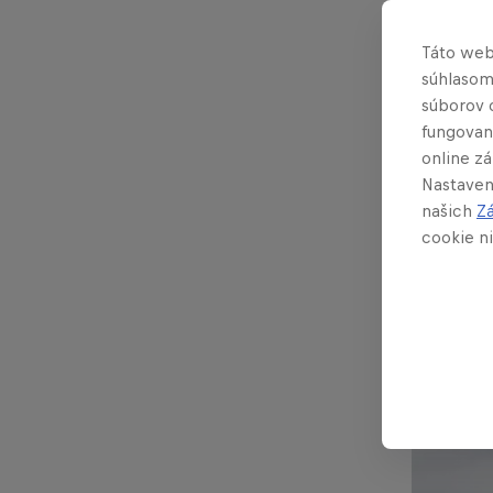
prestáv
Táto web
súhlasom
Kde sa 
súborov 
v život
fungovan
alebo si
online z
Chasers
Nastaven
našich
Z
nájdeš 
cookie ni