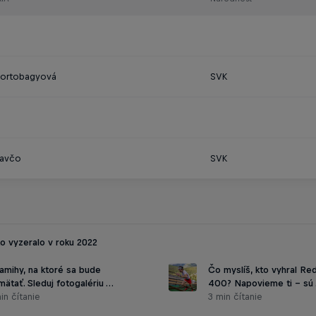
Hortobagyová
SVK
lavčo
SVK
to vyzeralo v roku 2022
amihy, na ktoré sa bude
Čo myslíš, kto vyhral Red
mätať. Sleduj fotogalériu …
400? Napovieme ti - sú
in čítanie
3 min čítanie