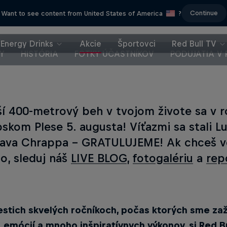
Continue
Want to see content from United States of America
?
Energy Drinks
Akcie
Športovci
Red Bull TV
Y
HISTÓRIA
FOTKY ÚČASTNÍKOV
PODUJATIA V 
ší 400-metrový beh v tvojom živote sa v r
bskom Plese 5. augusta! Víťazmi sa stali L
lava Chrappa - GRATULUJEME! Ak chceš ve
lo, sleduj náš
LIVE BLOG
,
fotogalériu
a
rep
iestich skvelých ročníkoch, počas ktorých sme zaž
, emócií a mnoho inšpiratívnych výkonov, si Red B