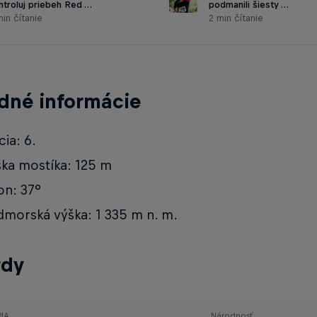
ntroluj priebeh Red …
podmanili šiesty …
in čítanie
2 min čítanie
dné informácie
cia: 6.
ka mostíka: 125 m
on: 37°
morská výška: 1 335 m n. m.
rdy
IA
Národnosť