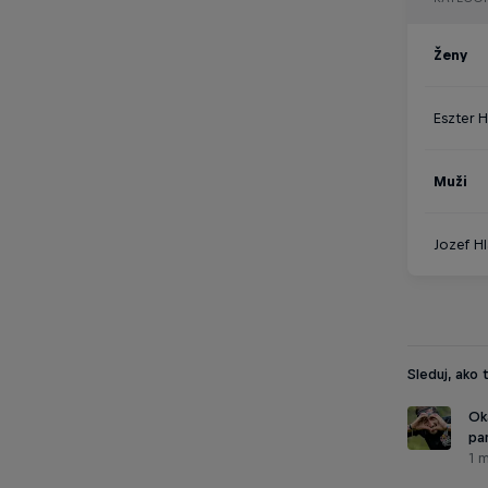
Ženy
Eszter 
Muži
Jozef H
Sleduj, ako 
Ok
pa
1 m