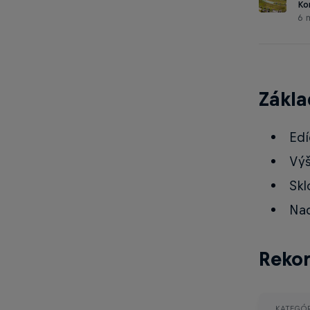
Ko
6 m
Zákla
Edí
Výš
Skl
Nad
Reko
KATEGÓR