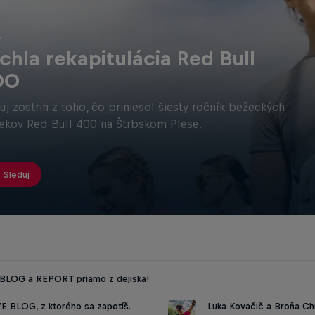
.
chla rekapitulácia Red Bull
00
uj zostrih z toho, čo priniesol šiesty ročník bežeckých
ekov Red Bull 400 na Štrbskom Plese.
Sleduj
 BLOG a REPORT priamo z dejiska!
VE BLOG, z ktorého sa zapotíš.
Luka Kovačič a Broňa Ch