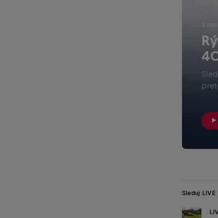
1 min
Rý
4
Sled
pret
Sleduj LIVE
LI