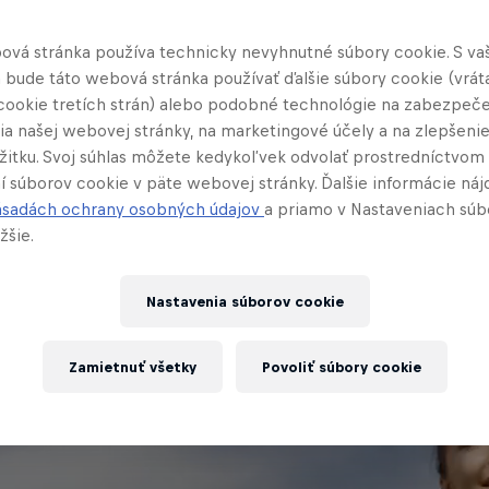
ku.
ová stránka používa technicky nevyhnutné súbory cookie. S va
 bude táto webová stránka používať ďalšie súbory cookie (vrát
však jeden príbeh končí, druhý začína! Čo tak si 
cookie tretích strán) alebo podobné technológie na zabezpeč
e zabehnúť pre tých, ktorí nemôžu, na podujatí
Win
ia našej webovej stránky, na marketingové účely a na zlepšeni
 trochu okoreniť výstup do kopca a vyskúšať si ho
ážitku. Svoj súhlas môžete kedykoľvek odvolať prostredníctvom
v krásnom prostredí Banskej Štiavnice? Všetky 
í súborov cookie v päte webovej stránky. Ďalšie informácie náj
ásadách ochrany osobných údajov
a priamo v Nastaveniach súb
TU
, takže už len stačí si vybrať‼️
žšie.
Nastavenia súborov cookie
Zamietnuť všetky
Povoliť súbory cookie