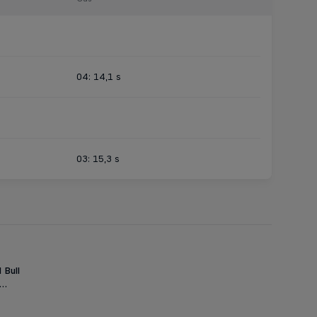
04: 14,1 s
03: 15,3 s
 Bull
 …