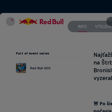
INFO
VÝSLEDK
Part of event series
Najťaž
na Štr
Red Bull 400
Bronis
vyzera
🚨 Po š
počasia