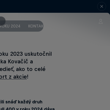
ROKU 2024
KONTAKT + MÉDIÁ
oku 2023 uskutočnil
uka Kovačič a
dieť, ako to celé
ort z akcie
!
ili snáď každý druh
ull 400 v roku 2024 dáva