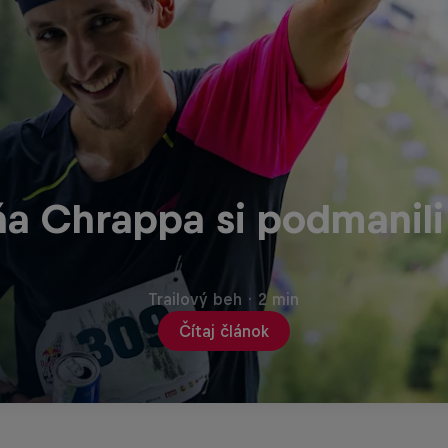
ňa Chrappa si podmanili 
Trailový beh
·
2 min
Čítaj článok